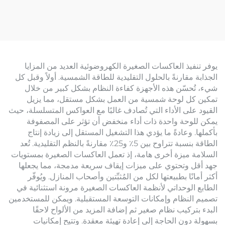
يوفر تنفيذ العاكسات الصغيرة الكهروضوئية العديد من المزايا
الجذابة مقارنةً بالحلول التقليدية للطاقة الشمسية. أولاً وقبل كل
شيء، تُحسّن هذه الأجهزة كفاءة النظام بشكل كبير من خلال
تمكين كل لوحة شمسية من العمل بشكل مستقل، مما يزيل
القيود على الأداء التي تُصادف غالبًا مع العواكس المتسلسلة، حيث
يمكن للوحة واحدة ذات أداء منخفض أن تؤثر على المصفوفة
بأكملها. وعادةً ما يؤدي هذا التشغيل المستقل إلى زيادة إنتاج
الطاقة بنسبة تتراوح بين 5٪ و25٪ مقارنةً بالنظم التقليدية. تُعد
السلامة ميزة أخرى هامة، إذ تعمل العاكسات الصغيرة بمستويات
جهد أقل وتحتوي على ميزات إيقاف سريعة مدمجة، مما يجعلها
أكثر أمانًا بطبيعتها لكل من المُثبِّتين وأصحاب المنازل. ويُوفّر
الطابع الوحداتي لأنظمة العاكسات الصغيرة مرونة استثنائية في
تصميم النظام وإمكانات التوسعة المستقبلية. ويمكن للمستخدمين
البدء بتركيب نظام صغير ثم إضافة المزيد من الألواح لاحقًا
بسهولة دون الحاجة إلى إعادة تهيئة معقدة. وتتيح إمكانيات