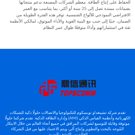
الحفاظ على إنتاج الطاقة. معظم الشركات المصنعة تدعم منتجاتها
بضمانات ممتدة تصل إلى 25 سنة أو أكثر، بما يتناسب مع العمر
الافتراضي النموذجي للألواح الشمسية. توفر هذه الفترة الطويلة من
الضمان، جنبًا إلى جنب مع البنية القوية والأداء الموثوق، لمالكي الأنظمة
ثقة في استثماراتهم وأداءً متوقعًا طوال عمر النظام.
تقدم شركة تشينغداو توبسكوم للتكنولوجيا والاتصالات حلولًا ذكية للشبكات
الكهربائية وأنظمة القياس الذكي (AMI) وإدارة الطاقة الذكية. تقدم شركتنا حلولًا
موثوقة وقابلة للتوسيع لشركات المرافق في جميع أنحاء العالم من خلال الابتكار
المُوجه بالبحث والتطوير وإنتاج آلي. ويتم الاعتماد عليها من قبل الشركاء
العالميين. اكتشف المزيد.