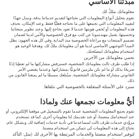
مبدئنا الأساسي
معلوماتك ملكٌ لك
نقوم بتحليل أنواع المعلومات التي نحتاجها لتقديم خدماتنا بدقة، ونبذل جهدًا
لتقييد المعلومات التي نجمعها على ما نحتاجه فعليًّا فقط. وعند الإمكان، نحذف
هذه المعلومات أو نُخفي هويتها عندما لا نعود بحاجةٍ إليها. وعند تطوير منتجاتنا
وتحسينها، يعمل مهندسونا عن كثب مع فرق الخصوصية والأمن لدينا لضمان
تصميم المنتجات مع مراعاة الخصوصية منذ البداية. وفي كل هذه الجهود، يظل
المبدأ التوجيهي الأساسي لدينا هو أن معلوماتك ملكٌ لك، وهدفنا الوحيد هو
استخدام معلوماتك لمصلحتك.
نحمي معلوماتك من الآخرين
إذا طلب طرف ثالث معلوماتك الشخصية، فسنرفض مشاركتها ما لم تعطِنا إذنًا
صريحًا بذلك أو ما لم نكن ملزمين قانونيًّا بمشاركتها. وعندما يقتضي الأمر
القانوني مشاركة معلوماتك الشخصية، سنُبلغك مسبقًا ما لم يمنعنا القانون من
ذلك.
سنرد على الأسئلة المتعلقة بالخصوصية التي نتلقاها.
أيُّ معلومات نجمعها عنك ولماذا
نقوم بجمع المعلومات الشخصية عندما تقوم بالتسجيل في موقعنا الإلكتروني، أو
عند استخدامك منصتنا، أو عند تقديمك لنا معلوماتٍ أخرى. كما قد نستخدم
مزوِّدي خدمات طرف ثالث لمساعدتنا في تأدية خدمات إضافية لك. وبشكل عام،
نحتاج إلى هذه المعلومات كي تتمكن من استخدام منصتنا.
لتوفير استخدام منصتنا والخدمات المرتبطة بها الأخرى لك
(مثل: التأكد