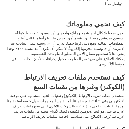
التواصل معنا.
كيف نحمي معلوماتك
تعمل فرقنا بلا كلل لحماية معلوماتك، ولضمان أمن ومنهجية منصتنا. كما أننا
نستعين بمدققين مستقلين لتقييم أمن تخزين بياناتنا وأنظمتنا التي تُعالِج
المعلومات المالية. ومع ذلك، فإننا جميعًا ندرك أن أي وسيلة لنقل البيانات عبر
الإنترنت أو أي وسيلة لتخزينها إلكترونيًّا لا يمكن أن تكون آمنة بنسبة ١٠٠٪. وهذا
يعني أننا لا نستطيع ضمان الأمن المطلق لمعلوماتك الشخصية.
يمكنك الاطلاع على مزيد من المعلومات حول إجراءات الأمان الخاصة بنا في
موقعنا الإلكتروني.
كيف نستخدم ملفات تعريف الارتباط
(الكوكيز) وغيرها من تقنيات التتبع
نستخدم ملفات تعريف الارتباط (الكوكيز) وتقنيات التتبع المشابهة على موقعنا
الإلكتروني وفي أثناء تقديم خدماتنا. لمزيد من المعلومات حول كيفية استخدامنا
لهذه التقنيات، بما في ذلك قائمة بالشركات الأخرى التي تضع ملفات تعريف
الارتباط على مواقعنا، وتوضيح لكيفية رفضك لأنواع معينة من ملفات تعريف
الارتباط، يُرجى الاطلاع على سياستنا الخاصة بملفات تعريف الارتباط.