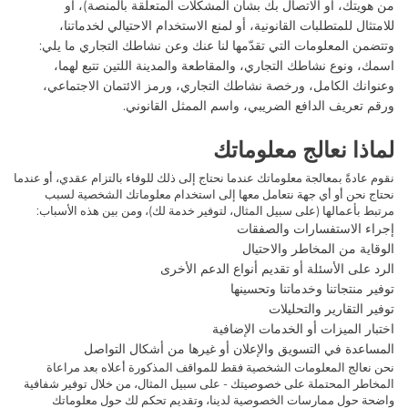
من هويتك، أو الاتصال بك بشأن المشكلات المتعلقة بالمنصة)،
أو
للامتثال للمتطلبات القانونية، أو لمنع الاستخدام الاحتيالي لخدماتنا،
وتتضمن المعلومات التي تقدّمها لنا عنك وعن نشاطك التجاري ما يلي:
اسمك، ونوع نشاطك التجاري، والمقاطعة والمدينة اللتين تتبع لهما،
وعنوانك الكامل، ورخصة نشاطك التجاري، ورمز الائتمان الاجتماعي،
ورقم تعريف الدافع الضريبي، واسم الممثل القانوني.
لماذا نعالج معلوماتك
نقوم عادةً بمعالجة
معلوماتك عندما نحتاج إلى ذلك للوفاء بالتزام عقدي، أو عندما
نحتاج نحن أو أي جهة نتعامل معها إلى استخدام معلوماتك الشخصية لسبب
مرتبط بأعمالها (على سبيل المثال، لتوفير خدمة لك)، ومن بين هذه الأسباب:
إجراء الاستفسارات والصفقات
الوقاية من المخاطر والاحتيال
الرد على الأسئلة أو تقديم أنواع الدعم الأخرى
توفير منتجاتنا وخدماتنا وتحسينها
توفير التقارير والتحليلات
اختبار الميزات أو الخدمات الإضافية
المساعدة في التسويق والإعلان أو غيرها من أشكال التواصل
نحن نعالج المعلومات الشخصية فقط للمواقف المذكورة أعلاه بعد مراعاة
المخاطر المحتملة على خصوصيتك - على سبيل المثال، من خلال توفير شفافية
واضحة حول ممارسات الخصوصية لدينا، وتقديم تحكم لك حول معلوماتك