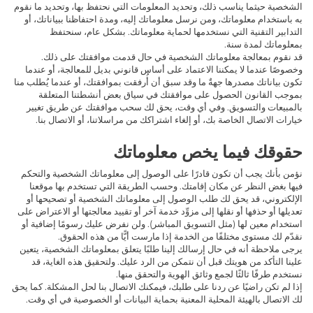
الشخصية حيثما يناسب ذلك، وتحديد المعلومات التي نحتفظ بها، وتحديد ما نقوم
به باستخدام معلوماتك، ومن نرسل معلوماتك إليه، ومدة احتفاظنا ببياناتك، أو
التدابير التقنية التي نستخدمها لحماية معلوماتك. بشكل عام، سنحتفظ
بمعلوماتك لمدة
سنة.
قد نقوم بمعالجة معلوماتك الشخصية في حال قدمت موافقتك على ذلك.
وخصوصًا عندما لا يمكننا الاعتماد على أساس قانوني بديل للمعالجة، أو عندما
تكون بياناتك مصدرها جهةٌ ما وقد سبق أن أُرفقت بموافقتك، أو عندما يُطلب منا
بموجب القانون الحصول على موافقتك في سياق بعض أنشطتنا المتعلقة
بالمبيعات والتسويق. وفي أي وقت، يحق لك سحب موافقتك عن طريق تغيير
خيارات الاتصال الخاصة بك، أو إلغاء اشتراكك من مراسلاتنا، أو الاتصال بنا.
حقوقك فيما يخص معلوماتك
نؤمن بأنك يجب أن تكون قادرًا على الوصول إلى معلوماتك الشخصية والتحكم
فيها بغض النظر عن مكان إقامتك. وحسب الطريقة التي تستخدم بها موقعنا
الإلكتروني، قد يحق لك طلب الوصول إلى معلوماتك الشخصية أو تصحيحها أو
تعديلها أو حذفها أو نقلها إلى مزوِّد خدمة آخر أو تقييد معالجتها أو الاعتراض على
استخدام معين لها (مثل التسويق المباشر). ولن نفرض عليك رسومًا إضافية أو
نقدّم لك مستوى مختلفًا من الخدمة إذا مارست أيًّا من هذه الحقوق.
يرجى ملاحظة أنه في حال إرسالك إلينا طلبًا يتعلق بمعلوماتك الشخصية، يتعين
علينا التأكد من هويتك قبل أن نتمكن من الرد عليك. ولتحقيق هذه الغاية، قد
نستخدم طرفًا ثالثًا لجمع وثائق الهوية والتحقق منها.
إذا لم تكن راضيًا عن ردنا على طلبك، فيمكنك الاتصال بنا لحل المشكلة. كما يحق
لك الاتصال بالهيئة المحلية المعنية بحماية البيانات أو الخصوصية في أي وقت.