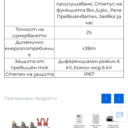
приглушаване, Статус на
функцията вкл./изкл., Реле
Превключвател, Заявка за
час
Точност на
2S
измерването
Динамично
енергопотреблени
≤3Вт
е
Защита от
Диференциален режим 6
превишен ток
kV, Комон-мод 6 kV
Степен на защита
IP67
Препоръчани продукти