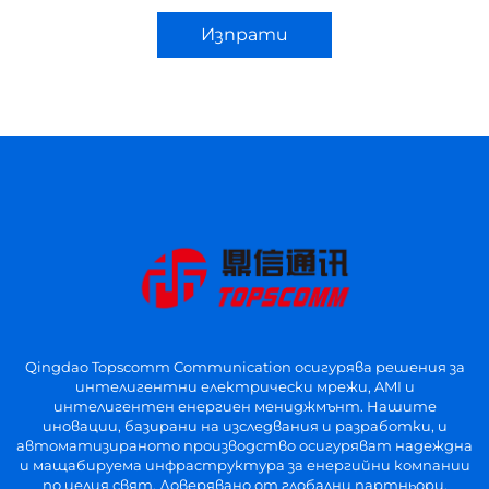
Изпрати
Qingdao Topscomm Communication осигурява решения за
интелигентни електрически мрежи, AMI и
интелигентен енергиен мениджмънт. Нашите
иновации, базирани на изследвания и разработки, и
автоматизираното производство осигуряват надеждна
и мащабируема инфраструктура за енергийни компании
по целия свят. Доверявано от глобални партньори.