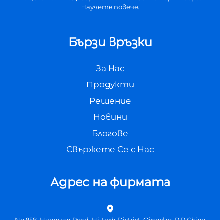
Научете повече.
Бързи връзки
За Нас
Продукти
Решение
Новини
Блогове
Свържете Се с Нас
Адрес на фирмата
No.858, Huaguan Road, Hi-tech District, Qingdao, P.R.China