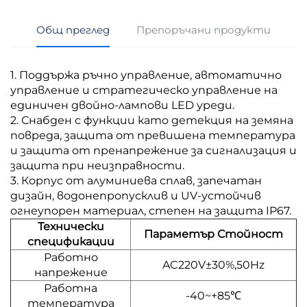
Общ преглед
Препоръчани продукти
1. Поддържа ръчно управление, автоматично
управление и стратегическо управление на
единичен двойно-лампови LED уреди.
2. Снабден с функции като детекция на земяна
повреда, защита от превишена температура
и защита от пренапрежение за сигнализация и
защита при неизправности.
3. Корпус от алуминиева сплав, запечатан
дизайн, водонепропусклив и UV-устойчив
огнеупорен материал, степен на защита IP67.
Технически
Параметър Стойност
спецификации
Работно
AC220V±30%,50Hz
напрежение
Работна
-40~+85℃
температура