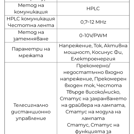
Метод на
HPLC
комуникация
HPLC комуникация
0,7~12 MHz
Честотна лента
Метод на
0-10V/PWM
затемняване
Напрежение, Ток, Активна
Параметри на
мощност, Косинус Фи,
мрежата
Електроенергия
Прекомерно/
недостатъчно входно
напрежение, Прекомерен
входен ток, Честота
Твърде високо/ниско,
Статус на захранването
Телесигнално
на драйвера на лампата,
дистанционно
Статус на модула на
управление
лампата
Статус, Статус на
функцията за