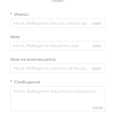
скоро.
Имейл
0/100
Име
0/100
Име на компанията
0/200
Съобщение
0/1000