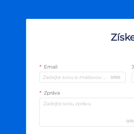
Získ
Email
0/100
Zpráva
0/1