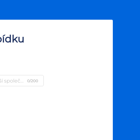
bídku
0/200