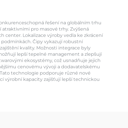
i konkurenceschopná řešení na globálním trhu
ní atraktivními pro masové trhy. Zvýšená
ch center. Lokalizace výroby vedla ke zkrácení
h podmínkách. Čipy vykazují robustní
ištění kvality. Možnosti integrace byly
umožňují lepší tepelné management a zlepšují
oftwarovými ekosystémy, což usnadňuje jejich
abilnějšímu cenovému vývoji a dodavatelskému
 Tato technologie podporuje různé nové
í výrobní kapacity zajišťují lepší technickou