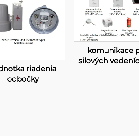
komunikace 
silových vedeníc
dnotka riadenia
kV
odbočky