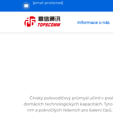
[email protected]
Informace o nás
Čínský polovodičový průmysl učinil v p
domácích technologických kapacitách. Tyto v
nm a pokročilých řešeních pro balení čipů.