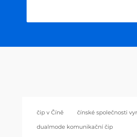
čip v Číně
čínské společnosti vyr
dualmode komunikační čip