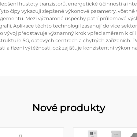
zlepšení hustoty tranzistorů, energetické účinnosti a i
yto čipy vykazují zlepšené výkonové parametry, včetně v
gementu. Mezi významné úspěchy patří průlomové výsl
grafii. Aplikace těchto technologií zasahují do více sek
nto vývoj představuje významný krok vpřed směrem k cíli
astruktuře 5G, datových centrech a chytrých zařízeních. P
osti a řízení výtěžnosti, což zajišťuje konzistentní výkon 
Nové produkty