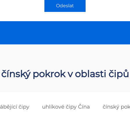
Odeslat
čínský pokrok v oblasti čipů
ábějící čipy
uhlíkové čipy Čína
čínský pok