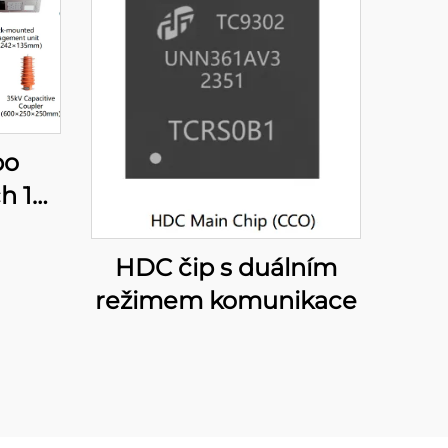
po
h 10
HDC čip s duálním
režimem komunikace