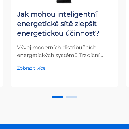
Jak mohou inteligentní
energetické sítě zlepšit
energetickou účinnost?
Vývoj moderních distribučních
energetických systémů Tradiční
energetická síť, která nám sloužila
Zobrazit více
více než sto let, prochází
pozoruhodnou transformací.
Inteligentní energetické sítě
představují další generaci systémů
pro distribuci elektřiny...