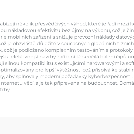
abízejí několik přesvědčivých výhod, které je řadí mez
enou nákladovou efektivitu bez újmy na výkonu, což je či
rie mobilních zařízení a snižuje provozní náklady datový
což je obzvláště důležité v současných globálních tržníc
 což je podloženo komplexním testováním a protokoly zaj
 a efektivnější návrhy zařízení. Pokročilá balení čipů 
jí silnou kompatibilitu s existujícími hardwarovými a s
 optimalizovány pro lepší výtěžnost, což přispívá ke st
eny, aby splňovaly moderní požadavky kyberbezpečnosti.
 Internetu věcí, a je tak připravena na budoucnost. Domác
trhy.