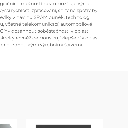
ntegračních možností, což umožňuje výrobu
yšší rychlosti zpracování, snížené spotřeby
edky v návrhu SRAM buněk, technologii
torů, včetně telekomunikací, automobilové
 Číny dosáhnout soběstačnosti v oblasti
okroky rovněž demonstrují zlepšení v oblasti
napříč jednotlivými výrobními šaržemi.