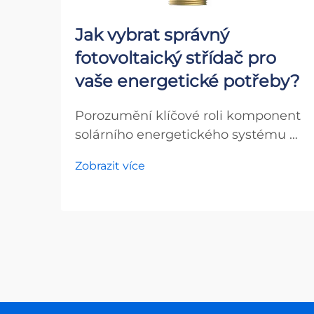
Jak vybrat správný
fotovoltaický střídač pro
vaše energetické potřeby?
Porozumění klíčové roli komponent
solárního energetického systému V
rychle se vyvíjejícím světě
Zobrazit více
obnovitelných zdrojů energie jsou
fotovoltaické měniče srdcem
každého solárního energetického
systému. Tyto nezbytné zařízení
přeměňují stejnosměrný proud (DC)
generovaný...