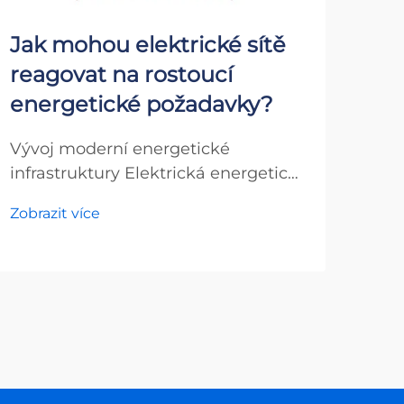
Jak mohou elektrické sítě
Ja
reagovat na rostoucí
zle
energetické požadavky?
př
en
Vývoj moderní energetické
infrastruktury Elektrická energetická
Por
soustava prochází dramatickou
pokr
Zobrazit více
transformací, protože přenosové sítě
elek
Zobr
čelí bezprecedentním výzvám při
proc
uspokojování rostoucí poptávky po
kte
energii. Požadavky na přizpůsobení
chyt
dnešních elektrických sítí zdaleka
dist
přesahují...