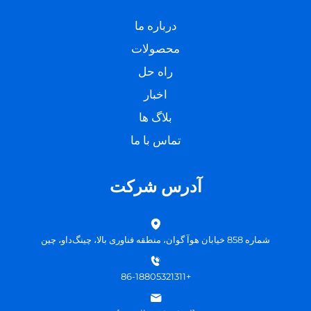
درباره ما
محصولات
راه حل
اخبار
بلاگ ها
تماس با ما
آدرس شرکت
شماره 858 خیابان هوآ گوان، منطقه فناوری بالا، چینگ‌داو، چین
+86-18805321311