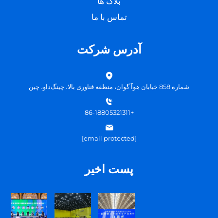
بلاگ ها
تماس با ما
آدرس شرکت
شماره 858 خیابان هوآ گوان، منطقه فناوری بالا، چینگ‌داو، چین
+86-18805321311
[email protected]
پست اخیر