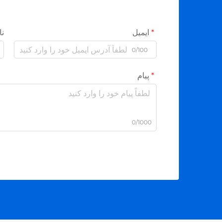
ایمیل
نا
0/100
پیام
0/1000