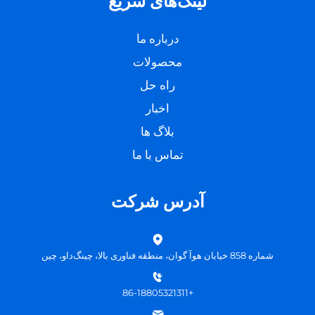
لینک‌های سریع
درباره ما
محصولات
راه حل
اخبار
بلاگ ها
تماس با ما
آدرس شرکت
شماره 858 خیابان هوآ گوان، منطقه فناوری بالا، چینگ‌داو، چین
+86-18805321311