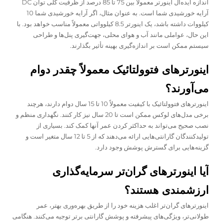
اندازه ایده‌آل اینورتر معمولاً بین 75 تا 85 درصد از ظرفیت کلی توان DC
آرایه خورشیدی شما است. به عنوان مثال، اگر آرایه خورشیدی شما 10
کیلووات داشته باشد، یک اینورتر 8.5 کیلوواتی معمولاً مناسب خواهد بود. با
این حال، عواملی مانند آب و هوای محلی، جهت‌گیری پنل‌ها و طراحی
سیستم ممکن است بر اندازه‌گیری بهینه تأثیر بگذارند.
اینورترهای فتوولتائیک معمولاً چقدر دوام
می‌آورند؟
اینورترهای فتوولتائیک با کیفیت معمولاً 10 تا 15 سال دوام دارند، هرچند
برخی مدل‌های لوکس ممکن است تا 20 سال نیز کار کنند. نگهداری منظم و
نصب صحیح می‌تواند به حداکثر کردن عمر آنها کمک کند. بسیاری از
تولیدکنندگان گارانتی‌هایی ارائه می‌دهند که از 5 تا 12 سال متغیر است و
گزینه‌هایی برای گسترش پوشش وجود دارد.
آیا اینورترهای گران‌تر سرمایه‌گذاری
ارزشمندی هستند؟
اینورترهای گران‌تر اغلب هزینه خود را از طریق بهره‌وری بهتر، عمر
طولانی‌تر، ویژگی‌های پیشرفته و پوشش گارانتی برتر توجیه می‌کنند. هنگامی