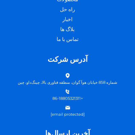
راه حل
اخبار
بلاگ ها
تماس با ما
آدرس شرکت
شماره 858 خیابان هوآ گوان، منطقه فناوری بالا، چینگ‌داو، چین
+86-18805321311
[email protected]
آخرین ارسال‌ها