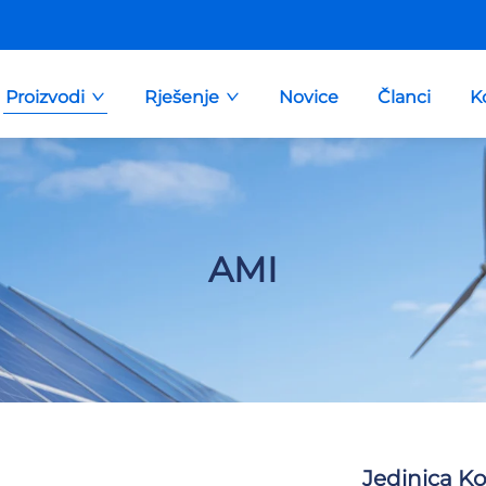
Proizvodi
Rješenje
Novice
Članci
K
AMI
Jedinica Ko