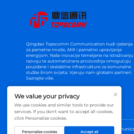
Qingdao Topscomm Communication nudi rješenja
za pametne mreže, AMI i pametno upravljanje
energijom. Naše inovacije temeljene na istraživanju 
razvoju te automatizirana proizvodnja omogućuju
pouzdane i skalabilne infrastrukture za komunalne
službe širom svijeta. Vjeruju nam globalni partneri.
Saznajte više.
We value your privacy
We use cookies and similar tools to provide our
services. If you don't want to accept all cookies,
click Personalize cookies.
Copyright © 2026 Qingdao Topscomm Communicatio
Personalize cookies
Accept all