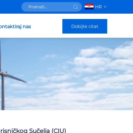
HR
Dobijte citat
ontaktiraj nas
risničkog Sučelja (CIU)