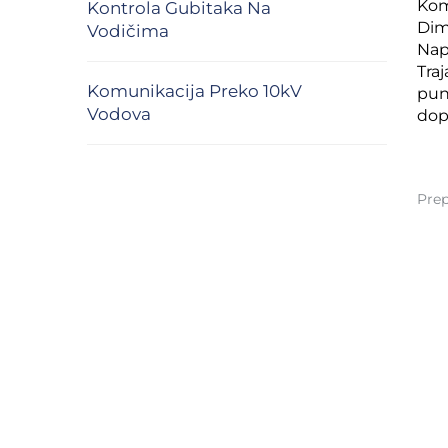
Kom
Kontrola Gubitaka Na
Dim
Vodičima
Napo
Traj
Komunikacija Preko 10kV
pun
Vodova
dop
Prep