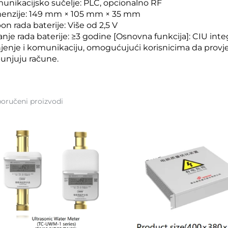
unikacijsko sučelje: PLC, opcionalno RF
enzije: 149 mm × 105 mm × 35 mm
n rada baterije: Više od 2,5 V
anje rada baterije: ≥3 godine [Osnovna funkcija]: CIU integ
jenje i komunikaciju, omogućujući korisnicima da provjer
unjuju račune.
oručeni proizvodi