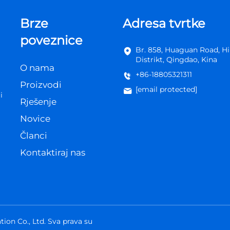
Brze
Adresa tvrtke
poveznice
Br. 858, Huaguan Road, Hi
Distrikt, Qingdao, Kina
O nama
+86-18805321311
Proizvodi
[email protected]
i
Rješenje
Novice
Članci
Kontaktiraj nas
n Co., Ltd. Sva prava su