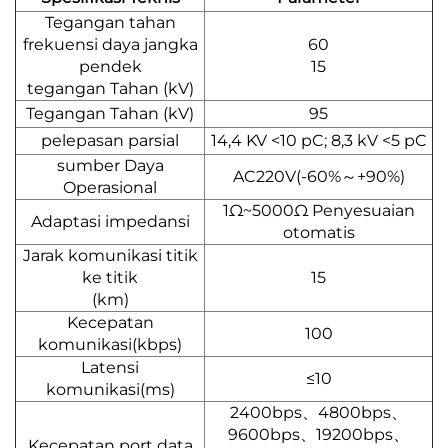
Tegangan tahan
frekuensi daya jangka
60
pendek
15
tegangan Tahan (kV)
Tegangan Tahan (kV)
95
pelepasan parsial
14,4 KV <10 pC; 8,3 kV <5 pC
sumber Daya
AC220V(-60%～+90%)
Operasional
1Ω~5000Ω Penyesuaian
Adaptasi impedansi
otomatis
Jarak komunikasi titik
ke titik
15
(km)
Kecepatan
100
komunikasi(kbps)
Latensi
≤10
komunikasi(ms)
2400bps、4800bps、
9600bps、19200bps、
Kecepatan port data