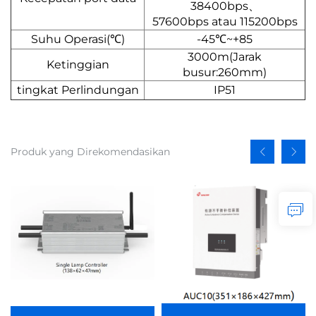
38400bps、
57600bps atau 115200bps
Suhu Operasi(℃)
-45℃~+85
3000m(Jarak
Ketinggian
busur:260mm)
tingkat Perlindungan
IP51
Produk yang Direkomendasikan