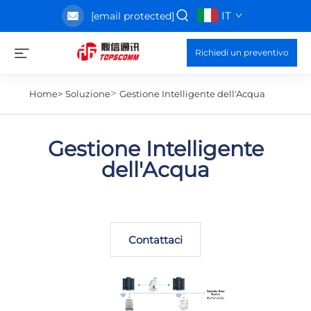
IT
[email protected]
GESTIONE
Richiedi un preventivo
INTELLIGENTE
DELL'ACQUA
>
Home>
Soluzione
Gestione Intelligente dell'Acqua
Gestione Intelligente
dell'Acqua
Contattaci