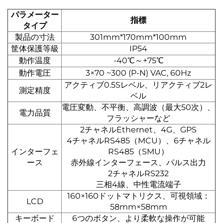
パラメーター
指標
タイプ
製品の寸法
301mm*170mm*100mm
筐体保護等級
IP54
動作温度
-40℃～+75℃
動作電圧
3×70 ~300 (P-N) VAC, 60Hz
アクティブ0.5Sレベル、リアクティブ2レ
測定精度
ベル
電圧変動、不平衡、高調波（最大50次）、
電力品質
フラッシャーなど
2チャネルEthernet、4G、GPS
4チャネルRS485（MCU）、6チャネル
インターフェ
RS485（SMU）
ース
赤外線インターフェース、パルス出力
2チャネルRS232
三相4線、中性電流端子
160×160ドットマトリクス、可視領域：
LCD
58mm×58mm
キーボード
6つのボタン、より柔軟な操作が可能