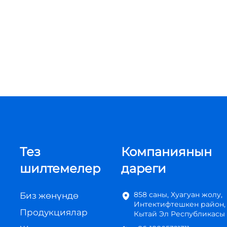
Тез
Компаниянын
шилтемелер
дареги
858 саны, Хуагуан жолу,
Биз жөнүндө
Интектифтешкен район,
Продукциялар
Кытай Эл Республикасы