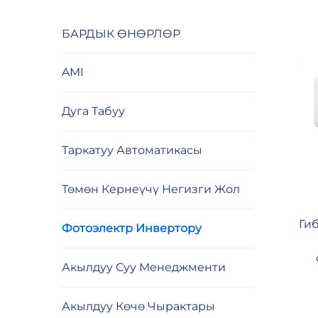
БАРДЫК ӨНӨРЛӨР
AMI
Дуга Табуу
Таркатуу Автоматикасы
Төмөн Кернеүчү Негизги Жол
Ги
Фотоэлектр Инвертору
Акылдуу Суу Менеджменти
Акылдуу Көчө Чырактары