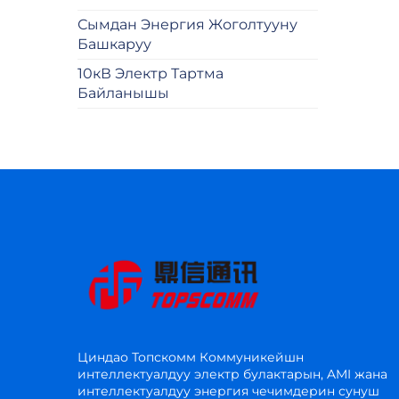
Сымдан Энергия Жоголтууну
Башкаруу
10кВ Электр Тартма
Байланышы
Циндао Топскомм Коммуникейшн
интеллектуалдуу электр булактарын, AMI жана
интеллектуалдуу энергия чечимдерин сунуш