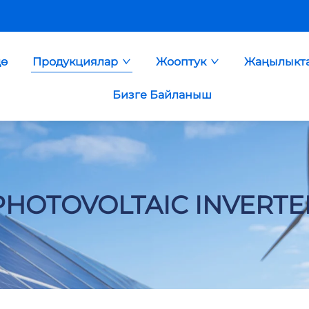
дө
Продукциялар
Жооптук
Жаңылыкт
Бизге Байланыш
PHOTOVOLTAIC INVERTE