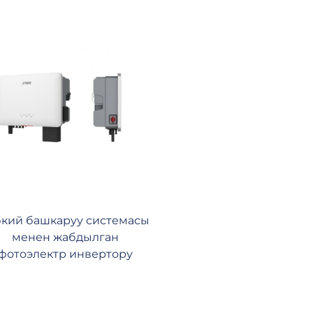
бкий башкаруу системасы
менен жабдылган
фотоэлектр инвертору