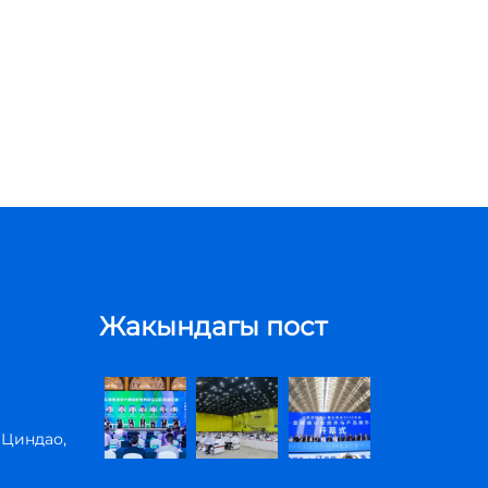
Жакындагы пост
 Циндао,