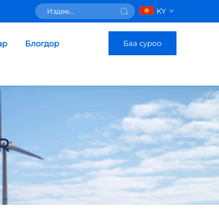
KY
Баа суроо
ар
Блогдор
R