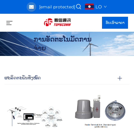
LO
[email protected]
ຮັບເອົາລາຄາ
ການອັດຕະໂນມັດການ
ຈ່າຍ
ຜະລິດຕະພັນທັງໝົດ