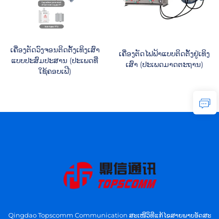
ເຄື່ອງຕັດວົງຈອນຕິດຕັ້ງເທິງເສົາ
ເຄື່ອງຕັດໄຟຟ້າແບບຕິດຕັ້ງຢູ່ເທິງ
ແບບປະສົມປະສານ (ປະເພດທີ່
ເສົາ (ປະເພດມາດຕະຖານ)
ໃຊ້ຄອບເຟີ)
Qingdao Topscomm Communication ສະເໜີວິທີແກ້ໄຂສາຍພາບອັດສະ