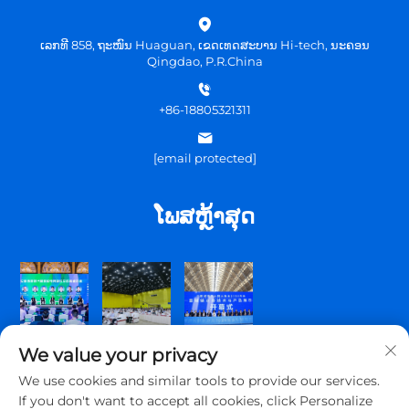
ເລກທີ 858, ຖະໜົນ Huaguan, ເຂດເທດສະບານ Hi-tech, ນະຄອນ
Qingdao, P.R.China
+86-18805321311
[email protected]
ໂພສຫຼ້າສຸດ
We value your privacy
We use cookies and similar tools to provide our services.
If you don't want to accept all cookies, click Personalize