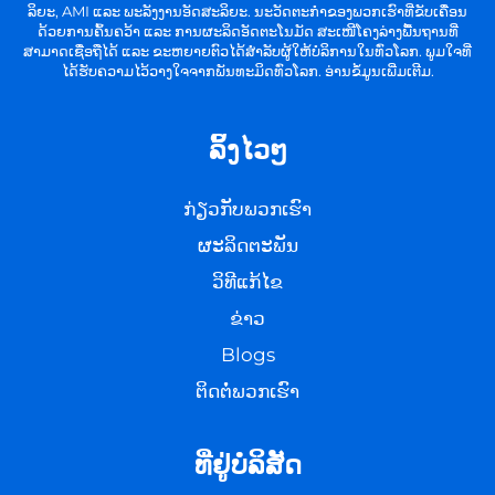
ລິຍະ, AMI ແລະ ພະລັງງານອັດສະລິຍະ. ນະວັດຕະກຳຂອງພວກເຮົາທີ່ຂັບເຄື່ອນ
ດ້ວຍການຄົ້ນຄວ້າ ແລະ ການຜະລິດອັດຕະໂນມັດ ສະເໜີໂຄງລ່າງພື້ນຖານທີ່
ສາມາດເຊື່ອຖືໄດ້ ແລະ ຂະຫຍາຍຕົວໄດ້ສໍາລັບຜູ້ໃຫ້ບໍລິການໃນທົ່ວໂລກ. ພູມໃຈທີ່
ໄດ້ຮັບຄວາມໄວ້ວາງໃຈຈາກພັນທະມິດທົ່ວໂລກ. ອ່ານຂໍ້ມູນເພີ່ມເຕີມ.
ລິ້ງໄວໆ
ກ່ຽວກັບພວກເຮົາ
ຜະລິດຕະພັນ
ວິທີແກ້ໄຂ
ຂ່າວ
Blogs
ຕິດຕໍ່ພວກເຮົາ
ທີ່ຢູ່ບໍລິສັດ