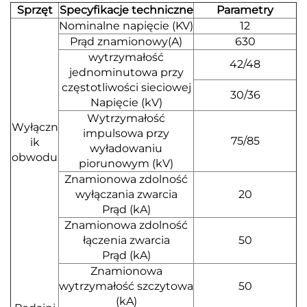
Sprzęt
Specyfikacje techniczne
Parametry
Nominalne napięcie (KV)
12
Prąd znamionowy(A)
630
wytrzymałość
42/48
jednominutowa przy
częstotliwości sieciowej
30/36
Napięcie (kV)
Wytrzymałość
Wyłączn
impulsowa przy
75/85
ik
wyładowaniu
obwodu
piorunowym (kV)
Znamionowa zdolność
wyłączania zwarcia
20
Prąd (kA)
Znamionowa zdolność
łączenia zwarcia
50
Prąd (kA)
Znamionowa
wytrzymałość szczytowa
50
(kA)