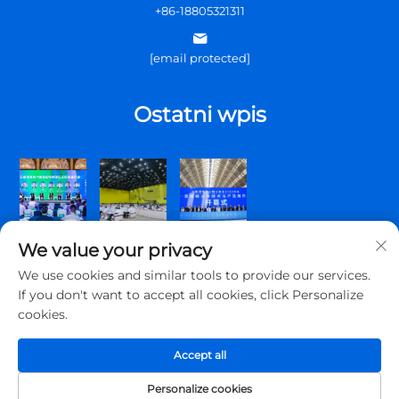
+86-18805321311
[email protected]
Ostatni wpis
We value your privacy
We use cookies and similar tools to provide our services.
If you don't want to accept all cookies, click Personalize
cookies.
Copyright © 2026 Qingdao Topscomm Communication Co., Ltd.
Wszelkie prawa zastrzeżone.
Accept all
Polityka prywatności
Personalize cookies
O Nas
Skontaktuj Się Z Nami