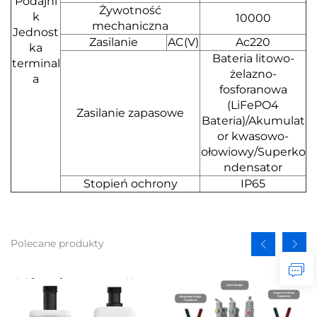
Podajni
Żywotność
k
10000
mechaniczna
Jednost
Zasilanie
AC(V)
Ac220
ka
Bateria litowo-
terminal
żelazno-
a
fosforanowa
(LiFePO4
Zasilanie zapasowe
Bateria)/Akumulat
or kwasowo-
ołowiowy/Superko
ndensator
Stopień ochrony
IP65
Polecane produkty