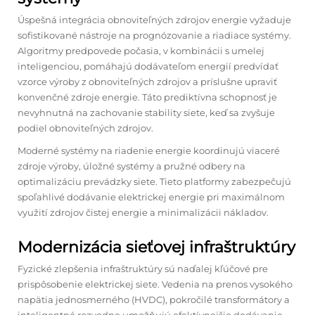
Úspešná integrácia obnoviteľných zdrojov energie vyžaduje
sofistikované nástroje na prognózovanie a riadiace systémy.
Algoritmy predpovede počasia, v kombinácii s umelej
inteligenciou, pomáhajú dodávateľom energií predvídať
vzorce výroby z obnoviteľných zdrojov a príslušne upraviť
konvenčné zdroje energie. Táto prediktívna schopnosť je
nevyhnutná na zachovanie stability siete, keď sa zvyšuje
podiel obnoviteľných zdrojov.
Moderné systémy na riadenie energie koordinujú viaceré
zdroje výroby, úložné systémy a pružné odbery na
optimalizáciu prevádzky siete. Tieto platformy zabezpečujú
spoľahlivé dodávanie elektrickej energie pri maximálnom
využití zdrojov čistej energie a minimalizácii nákladov.
Modernizácia sieťovej infraštruktúry
Fyzické zlepšenia infraštruktúry sú naďalej kľúčové pre
prispôsobenie elektrickej siete. Vedenia na prenos vysokého
napätia jednosmerného (HVDC), pokročilé transformátory a