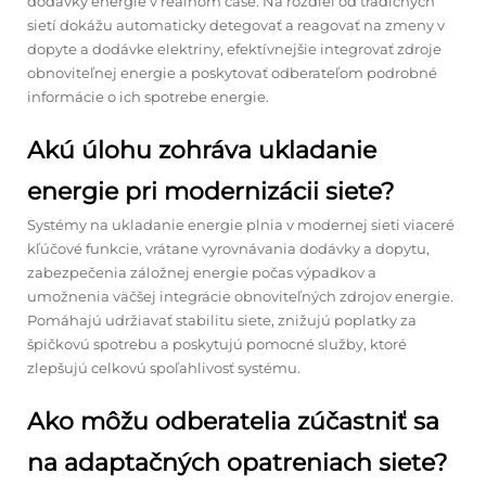
dodávky energie v reálnom čase. Na rozdiel od tradičných
sietí dokážu automaticky detegovať a reagovať na zmeny v
dopyte a dodávke elektriny, efektívnejšie integrovať zdroje
obnoviteľnej energie a poskytovať odberateľom podrobné
informácie o ich spotrebe energie.
Akú úlohu zohráva ukladanie
energie pri modernizácii siete?
Systémy na ukladanie energie plnia v modernej sieti viaceré
kľúčové funkcie, vrátane vyrovnávania dodávky a dopytu,
zabezpečenia záložnej energie počas výpadkov a
umožnenia väčšej integrácie obnoviteľných zdrojov energie.
Pomáhajú udržiavať stabilitu siete, znižujú poplatky za
špičkovú spotrebu a poskytujú pomocné služby, ktoré
zlepšujú celkovú spoľahlivosť systému.
Ako môžu odberatelia zúčastniť sa
na adaptačných opatreniach siete?