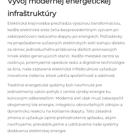
Vývoj modernej energetickej
infraštruktúry
Elektrická krajinorába prechádza výraznou transformáciou,
keďže
elektrické siete
čelia bezprecedentným výzvam pri
zabezpečovaní rastúceho dopytu po energiách. Požiadavky
na prispôsobenie súčasných elektrických sietí siahajú ďaleko
za rámec jednoduchého pridávania ďalších prenosových
liniek alebo generujúcich staníc. Keďže mestské centrá sa
rozširujú, priemyselné operácie rastú a digitálne technológie
sa šíria, naša zastaraná elektrická infraštruktúra vyžaduje
inovatívne riešenia, ktoré udržia spoľahlivosť a odolnosť.
Tradičné energetické systémy boli navrhnuté pre
jednosmerný
výkon
pohyb z centra výroby energie ku
koncovým odberateľom. Moderná sieť však musí zabezpečiť
obojsmerný tok energie, integráciu obnoviteľných zdrojov a
dynamickú reakciu na kolísanie dopytu. Táto zásadná
zmena si vyžaduje úplné prehodnotenie spôsobu, akým
navrhujeme, prevádzkujeme a udržiavame naše systémy
dodávania elektrickej energie.