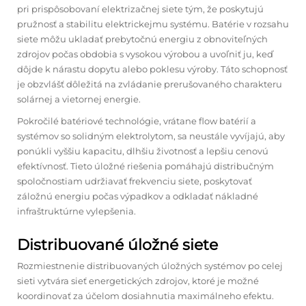
pri prispôsobovaní elektrizačnej siete tým, že poskytujú
pružnosť a stabilitu elektrickejmu systému. Batérie v rozsahu
siete môžu ukladať prebytočnú energiu z obnoviteľných
zdrojov počas obdobia s vysokou výrobou a uvoľniť ju, keď
dôjde k nárastu dopytu alebo poklesu výroby. Táto schopnosť
je obzvlášť dôležitá na zvládanie prerušovaného charakteru
solárnej a vietornej energie.
Pokročilé batériové technológie, vrátane flow batérií a
systémov so solidným elektrolytom, sa neustále vyvíjajú, aby
ponúkli vyššiu kapacitu, dlhšiu životnosť a lepšiu cenovú
efektívnosť. Tieto úložné riešenia pomáhajú distribučným
spoločnostiam udržiavať frekvenciu siete, poskytovať
záložnú energiu počas výpadkov a odkladať nákladné
infraštruktúrne vylepšenia.
Distribuované úložné siete
Rozmiestnenie distribuovaných úložných systémov po celej
sieti vytvára sieť energetických zdrojov, ktoré je možné
koordinovať za účelom dosiahnutia maximálneho efektu.