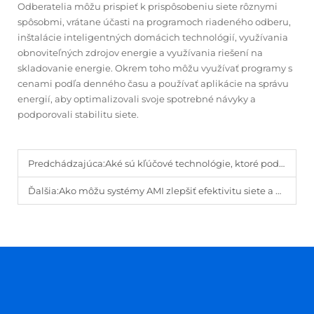
Odberatelia môžu prispieť k prispôsobeniu siete rôznymi
spôsobmi, vrátane účasti na programoch riadeného odberu,
inštalácie inteligentných domácich technológií, využívania
obnoviteľných zdrojov energie a využívania riešení na
skladovanie energie. Okrem toho môžu využívať programy s
cenami podľa denného času a používať aplikácie na správu
energií, aby optimalizovali svoje spotrebné návyky a
podporovali stabilitu siete.
Predchádzajúca:
Aké sú kľúčové technológie, ktoré podporujú modernizáciu elektrickej siete?
Ďalšia:
Ako môžu systémy AMI zlepšiť efektivitu siete a predpovedanie spotreby energie?