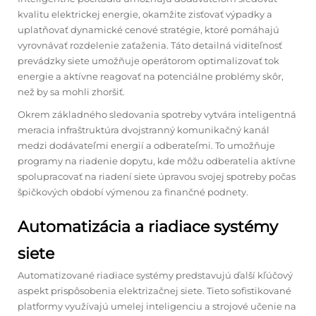
kvalitu elektrickej energie, okamžite zisťovať výpadky a
uplatňovať dynamické cenové stratégie, ktoré pomáhajú
vyrovnávať rozdelenie zaťaženia. Táto detailná viditeľnosť
prevádzky siete umožňuje operátorom optimalizovať tok
energie a aktívne reagovať na potenciálne problémy skôr,
než by sa mohli zhoršiť.
Okrem základného sledovania spotreby vytvára inteligentná
meracia infraštruktúra dvojstranný komunikačný kanál
medzi dodávateľmi energií a odberateľmi. To umožňuje
programy na riadenie dopytu, kde môžu odberatelia aktívne
spolupracovať na riadení siete úpravou svojej spotreby počas
špičkových období výmenou za finančné podnety.
Automatizácia a riadiace systémy
siete
Automatizované riadiace systémy predstavujú ďalší kľúčový
aspekt prispôsobenia elektrizačnej siete. Tieto sofistikované
platformy využívajú umelej inteligenciu a strojové učenie na