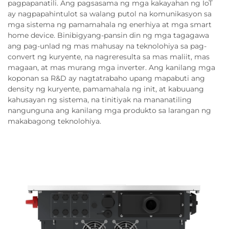
pagpapanatili. Ang pagsasama ng mga kakayahan ng IoT
ay nagpapahintulot sa walang putol na komunikasyon sa
mga sistema ng pamamahala ng enerhiya at mga smart
home device. Binibigyang-pansin din ng mga tagagawa
ang pag-unlad ng mas mahusay na teknolohiya sa pag-
convert ng kuryente, na nagreresulta sa mas maliit, mas
magaan, at mas murang mga inverter. Ang kanilang mga
koponan sa R&D ay nagtatrabaho upang mapabuti ang
density ng kuryente, pamamahala ng init, at kabuuang
kahusayan ng sistema, na tinitiyak na mananatiling
nangunguna ang kanilang mga produkto sa larangan ng
makabagong teknolohiya.