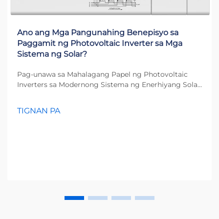
Ano ang Mga Pangunahing Benepisyo sa
Paggamit ng Photovoltaic Inverter sa Mga
Sistema ng Solar?
Pag-unawa sa Mahalagang Papel ng Photovoltaic
Inverters sa Modernong Sistema ng Enerhiyang Solar
Ang rebolusyon sa enerhiyang solar ay nagbago ng
paraan ng pag-iisip natin tungkol sa paggawa ng
TIGNAN PA
kuryente, at nasa gitna ng pagbabagong ito ay ang
photovoltaic inverter. Ito ang esensya...