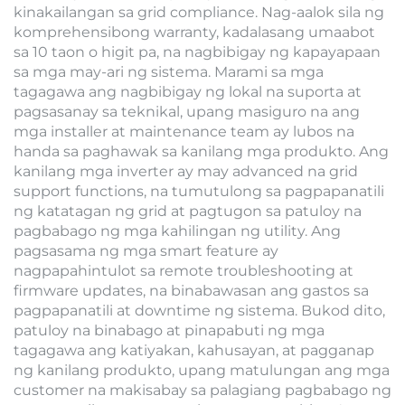
kinakailangan sa grid compliance. Nag-aalok sila ng
komprehensibong warranty, kadalasang umaabot
sa 10 taon o higit pa, na nagbibigay ng kapayapaan
sa mga may-ari ng sistema. Marami sa mga
tagagawa ang nagbibigay ng lokal na suporta at
pagsasanay sa teknikal, upang masiguro na ang
mga installer at maintenance team ay lubos na
handa sa paghawak sa kanilang mga produkto. Ang
kanilang mga inverter ay may advanced na grid
support functions, na tumutulong sa pagpapanatili
ng katatagan ng grid at pagtugon sa patuloy na
pagbabago ng mga kahilingan ng utility. Ang
pagsasama ng mga smart feature ay
nagpapahintulot sa remote troubleshooting at
firmware updates, na binabawasan ang gastos sa
pagpapanatili at downtime ng sistema. Bukod dito,
patuloy na binabago at pinapabuti ng mga
tagagawa ang katiyakan, kahusayan, at pagganap
ng kanilang produkto, upang matulungan ang mga
customer na makisabay sa palagiang pagbabago ng