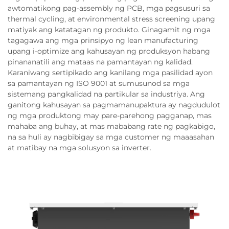
awtomatikong pag-assembly ng PCB, mga pagsusuri sa
thermal cycling, at environmental stress screening upang
matiyak ang katatagan ng produkto. Ginagamit ng mga
tagagawa ang mga prinsipyo ng lean manufacturing
upang i-optimize ang kahusayan ng produksyon habang
pinananatili ang mataas na pamantayan ng kalidad.
Karaniwang sertipikado ang kanilang mga pasilidad ayon
sa pamantayan ng ISO 9001 at sumusunod sa mga
sistemang pangkalidad na partikular sa industriya. Ang
ganitong kahusayan sa pagmamanupaktura ay nagdudulot
ng mga produktong may pare-parehong pagganap, mas
mahaba ang buhay, at mas mababang rate ng pagkabigo,
na sa huli ay nagbibigay sa mga customer ng maaasahan
at matibay na mga solusyon sa inverter.