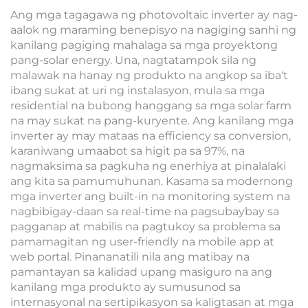
Ang mga tagagawa ng photovoltaic inverter ay nag-
aalok ng maraming benepisyo na nagiging sanhi ng
kanilang pagiging mahalaga sa mga proyektong
pang-solar energy. Una, nagtatampok sila ng
malawak na hanay ng produkto na angkop sa iba't
ibang sukat at uri ng instalasyon, mula sa mga
residential na bubong hanggang sa mga solar farm
na may sukat na pang-kuryente. Ang kanilang mga
inverter ay may mataas na efficiency sa conversion,
karaniwang umaabot sa higit pa sa 97%, na
nagmaksima sa pagkuha ng enerhiya at pinalalaki
ang kita sa pamumuhunan. Kasama sa modernong
mga inverter ang built-in na monitoring system na
nagbibigay-daan sa real-time na pagsubaybay sa
pagganap at mabilis na pagtukoy sa problema sa
pamamagitan ng user-friendly na mobile app at
web portal. Pinananatili nila ang matibay na
pamantayan sa kalidad upang masiguro na ang
kanilang mga produkto ay sumusunod sa
internasyonal na sertipikasyon sa kaligtasan at mga