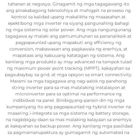
tahanan at negosyo. Ginagamit ng mga tagagawang ito
ang pinakabagong teknolohiya at mahigpit na proseso ng
kontrol sa kalidad upang makalikha ng maaasahan at
epektibong mga inverter na siyang pangunahing bahagi
ng mga sistema ng solar power. Ang mga nangungunang
tagagawa ay malaki ang pamumuhunan sa pananaliksik at
pagpapaunlad upang mapabuti ang efficiency ng
conversion, mabawasan ang pagkawala ng enerhiya, at
mapataas ang kabuuang katatagan ng sistema. Ang
kanilang mga produkto ay may advanced na tampok tulad
ng maximum power point tracking (MPPT), kakayahan sa
pagsubaybay sa grid, at mga opsyon sa smart connectivity.
Marami sa mga tagagawa ang nag-aalok ng parehong
string inverter para sa mas malalaking instalasyon at
microinverter para sa optimal na performance ng
indibidwal na panel. Binibigyang-pansin din ng mga
kumpaniyang ito ang pagpapaunlad ng hybrid inverter na
maaaring i-integrate sa mga sistema ng battery storage,
na nagbibigay-daan sa mas malaking kalayaan sa enerhiya
at kakayahan sa backup power. Ang kanilang mga pasilidad
sa pagmamanupaktura ay gumagamit ng automated na