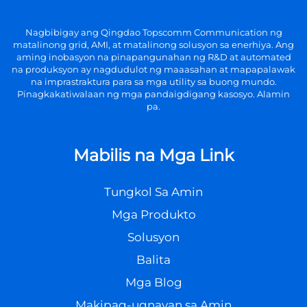
Nagbibigay ang Qingdao Topscomm Communication ng
matalinong grid, AMI, at matalinong solusyon sa enerhiya. Ang
aming inobasyon na pinapangunahan ng R&D at automated
na produksyon ay nagdudulot ng maaasahan at mapapalawak
na imprastraktura para sa mga utility sa buong mundo.
Pinagkakatiwalaan ng mga pandaigdigang kasosyo. Alamin
pa.
Mabilis na Mga Link
Tungkol Sa Amin
Mga Produkto
Solusyon
Balita
Mga Blog
Makipag-ugnayan sa Amin