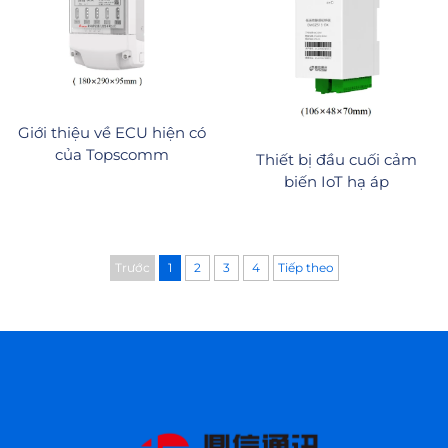
Giới thiệu về ECU hiện có
của Topscomm
Thiết bị đầu cuối cảm
biến IoT hạ áp
Trước
1
2
3
4
Tiếp theo