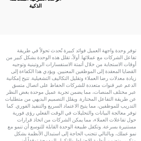
(ZW20)
الذكية
توفر وحدة واجهة العميل فوائد كبيرة تُحدث تحولاً في طريقة
تفاعل الشركات مع عملائها. أولاً، تقلل هذه الوحدة بشكل كبير من
أوقات الاستجابة من خلال أتمتة الاستفسارات الروتينية وتوجيه
القضايا المعقدة إلى الموظفين المعنيين. ويؤدي هذا الكفاءة إلى
زيادة معدلات رضا العملاء وتقليل التكاليف التشغيلية. تتيح إمكانية
الدعم عبر قنوات متعددة للشركات الحفاظ على اتصال متسق
عبر مختلف المنصات، مما يضمن تجربة عميل موحدة بغض النظر
عن طريقة التفاعل المختارة. ويقلل التصميم البديهي من متطلبات
التدريب للموظفين، مما يتيح الاعتماد السريع والتنفيذ الفوري. كما
توفر معالجة البيانات والتحليلات في الوقت الفعلي رؤى فورية
حول تفاعلات العملاء، مما يمكن الشركات من اتخاذ قرارات
مستنيرة بسرعة. وتكفل طبيعة الوحدة القابلة للتوسع أن تنمو مع
نمو عملك، وبالتالي تتجنب الحاجة إلى استبدال الأنظمة بشكل
متكرر. وتضمن أنظمة الاحتياط والتكرار المدمجة توقفاً أدنى