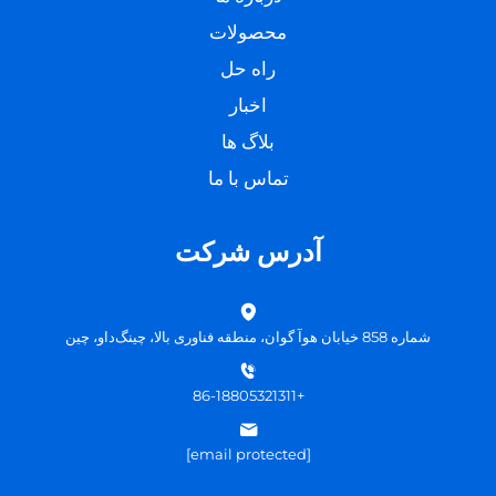
محصولات
راه حل
اخبار
بلاگ ها
تماس با ما
آدرس شرکت
شماره 858 خیابان هوآ گوان، منطقه فناوری بالا، چینگ‌داو، چین
+86-18805321311
[email protected]