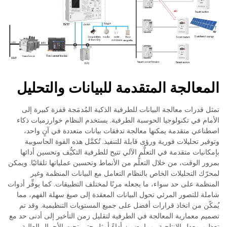
المعالجة المتقدمة للبيانات والتحليل
تمثل قدرات معالجة البيانات للطرفية الذكية المُدمَجة قفزة كبيرة إلى
الأمام في تكنولوجيا الحوسبة الطرفية. يستخدم النظام خوارزميات ذكاء
اصطناعي متقدمة يمكنها معالجة تدفقات بيانات متعددة في آنٍ واحد،
وتوفير تحليلات فورية ورؤى قابلة للتنفيذ. تُكمَّل هذه القوة الحاسوبية
بإمكانيات متقدمة في التعلُّم الآلي تتيح للطرفية التكيُّف وتحسين أدائها
بمرور الوقت، من خلال التعلُّم من الأنماط وتحسين عملياتها تلقائيًا. ويمكن
لمحرّك التحليلات الخاص بالنظام التعامل مع البيانات المنظمة وغير
المنظمة على حد سواء، ما يجعله مرنًا لمختلف التطبيقات. كما يوفِّر أدوات
شاملة للتصور المرئي تحول البيانات المعقدة إلى صيغ سهلة الفهم، مما
يُمكّن من اتخاذ قرارات أفضل على جميع المستويات التنظيمية. وقد تم
تصميم معمارية المعالجة في الطرفية لتقليل زمن التأخير إلى أدنى حد مع
تعظيم معدل الإنتاجية، مما يضمن أداءً أمثل حتى تحت الأحمال العالية.