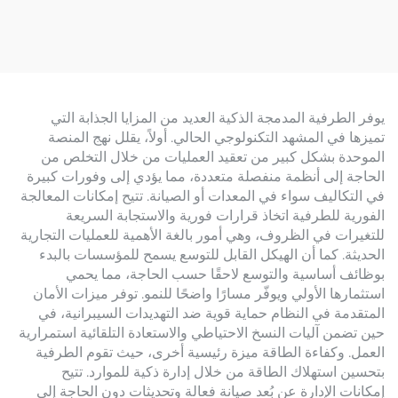
مخطط الناقل)
يوفر الطرفية المدمجة الذكية العديد من المزايا الجذابة التي
تميزها في المشهد التكنولوجي الحالي. أولاً، يقلل نهج المنصة
الموحدة بشكل كبير من تعقيد العمليات من خلال التخلص من
الحاجة إلى أنظمة منفصلة متعددة، مما يؤدي إلى وفورات كبيرة
في التكاليف سواء في المعدات أو الصيانة. تتيح إمكانات المعالجة
الفورية للطرفية اتخاذ قرارات فورية والاستجابة السريعة
للتغيرات في الظروف، وهي أمور بالغة الأهمية للعمليات التجارية
الحديثة. كما أن الهيكل القابل للتوسع يسمح للمؤسسات بالبدء
بوظائف أساسية والتوسع لاحقًا حسب الحاجة، مما يحمي
استثمارها الأولي ويوفّر مسارًا واضحًا للنمو. توفر ميزات الأمان
المتقدمة في النظام حماية قوية ضد التهديدات السيبرانية، في
حين تضمن آليات النسخ الاحتياطي والاستعادة التلقائية استمرارية
العمل. وكفاءة الطاقة ميزة رئيسية أخرى، حيث تقوم الطرفية
بتحسين استهلاك الطاقة من خلال إدارة ذكية للموارد. تتيح
إمكانات الإدارة عن بُعد صيانة فعالة وتحديثات دون الحاجة إلى