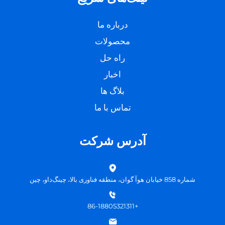
درباره ما
محصولات
راه حل
اخبار
بلاگ ها
تماس با ما
آدرس شرکت
شماره 858 خیابان هوآ گوان، منطقه فناوری بالا، چینگ‌داو، چین
+86-18805321311