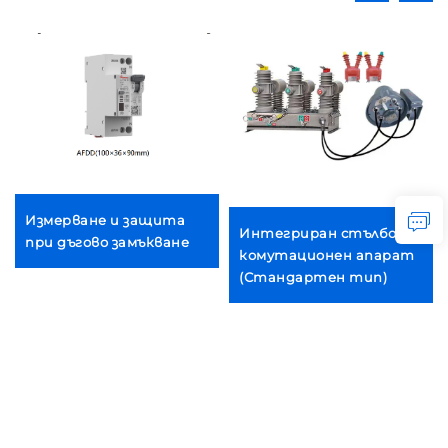
Измерване и защита
Интегриран стълбов
при дъгово замъкване
комутационен апарат
(Стандартен тип)