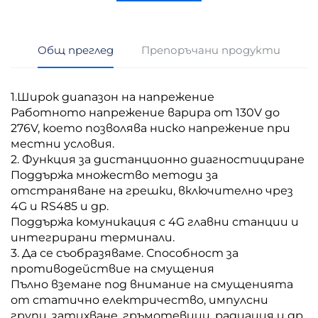
Общ преглед
Препоръчани продукти
1.Широк диапазон на напрежение
Работното напрежение варира от 130V до
276V, което позволява ниско напрежение при
местни условия.
2. Функция за дистанционно диагностициране
Поддържа множество методи за
отстраняване на грешки, включително чрез
4G и RS485 и др.
Поддържа комуникация с 4G главни станции и
интегрирани терминали.
3. Да се съобразяваме. Способност за
противодействие на смущения
Пълно вземане под внимание на смущенията
от статично електричество, импулсни
групи, затихване, гръмотевици, радиация и др.,