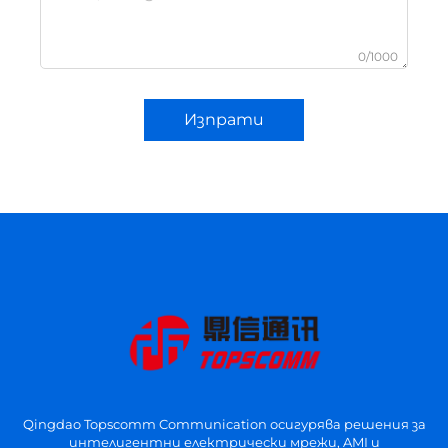
0/1000
Изпрати
Qingdao Topscomm Communication осигурява решения за
интелигентни електрически мрежи, AMI и