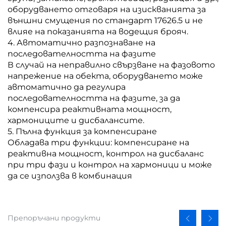
оборудването отговаря на изискванията за
външни смущения по стандарт 17626.5 и не
влияе на показанията на водещия брояч.
4. Автоматично разпознаване на
последователността на фазите
В случай на неправилно свързване на фазовото
напрежение на обекта, оборудването може
автоматично да регулира
последователността на фазите, за да
компенсира реактивната мощност,
хармониците и дисбалансите.
5. Пълна функция за компенсиране
Обладава три функции: компенсиране на
реактивна мощност, контрол на дисбаланс
при три фази и контрол на хармоници и може
да се използва в комбинация
Препоръчани продукти