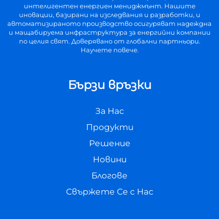
интелигентен енергиен мениджмънт. Нашите
иновации, базирани на изследвания и разработки, и
автоматизираното производство осигуряват надеждна
и мащабируема инфраструктура за енергийни компании
по целия свят. Доверявано от глобални партньори.
Научете повече.
Бързи връзки
За Нас
Продукти
Решение
Новини
Блогове
Свържете Се с Нас