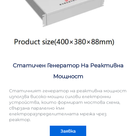
Статичен Генератор На Реактивна
Мощност
Статичният генератор на реактивна мощност
използва високо-мощни силови електронни
устройства, които формират мостова схема,
свързана паралелно към
електроразпределителната мрежа чрез
реактор.
Заявка