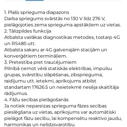
1. Plašs sprieguma diapazons
Darba spriegums svārstās no 130 V līdz 276 V,
pielāgojoties zema sprieguma apstākļiem uz vietas.
2. Tālizpildes funkcija
Atbalsta vairākas diagnostikas metodes, tostarp 4G
un RS485 utt.
Atbalsta sakaru ar 4G galvenajām stacijām un
konverģētiem termināļiem.
3. Pretestība pret traucējumiem
Pilnībā ņemot vērā statiskās elektrības, impulsu
grupas, svārstību slāpēšanas, zibsprieguma,
raidījumu utt. ietekmi, aprīkojums atbilst
standartam 17626.5 un neietekmē nesēja skaitītāja
rādījumus.
4. Fāžu secības pielāgošanās
Ja notiek nepareizas sprieguma fāzes secības
pieslēgšana uz vietas, aprīkojums var automātiski
pielāgot fāzu secību, lai kompensētu reaktīvo jaudu,
harmonikas un nelīdzsvarotību.