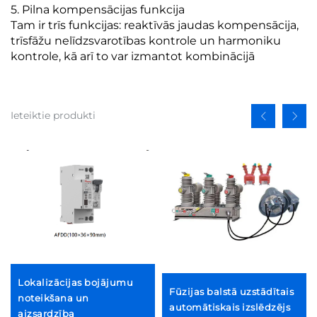
5. Pilna kompensācijas funkcija
Tam ir trīs funkcijas: reaktīvās jaudas kompensācija,
trīsfāžu nelīdzsvarotības kontrole un harmoniku
kontrole, kā arī to var izmantot kombinācijā
Ieteiktie produkti
Lokalizācijas bojājumu
Fūzijas balstā uzstādītais
noteikšana un
automātiskais izslēdzējs
aizsardzība