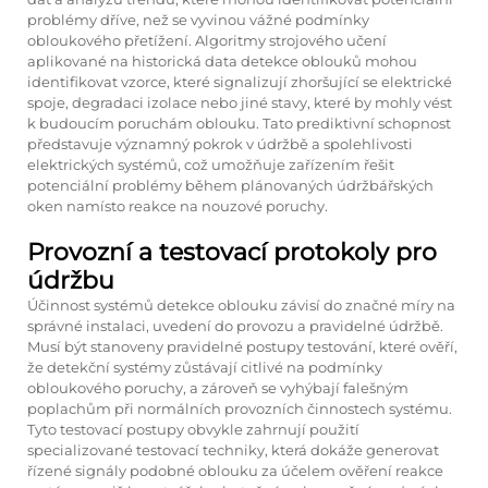
problémy dříve, než se vyvinou vážné podmínky
obloukového přetížení. Algoritmy strojového učení
aplikované na historická data detekce oblouků mohou
identifikovat vzorce, které signalizují zhoršující se elektrické
spoje, degradaci izolace nebo jiné stavy, které by mohly vést
k budoucím poruchám oblouku. Tato prediktivní schopnost
představuje významný pokrok v údržbě a spolehlivosti
elektrických systémů, což umožňuje zařízením řešit
potenciální problémy během plánovaných údržbářských
oken namísto reakce na nouzové poruchy.
Provozní a testovací protokoly pro
údržbu
Účinnost systémů detekce oblouku závisí do značné míry na
správné instalaci, uvedení do provozu a pravidelné údržbě.
Musí být stanoveny pravidelné postupy testování, které ověří,
že detekční systémy zůstávají citlivé na podmínky
obloukového poruchy, a zároveň se vyhýbají falešným
poplachům při normálních provozních činnostech systému.
Tyto testovací postupy obvykle zahrnují použití
specializované testovací techniky, která dokáže generovat
řízené signály podobné oblouku za účelem ověření reakce