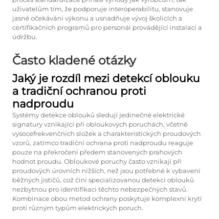
uživatelům tím, že podporuje interoperabilitu, stanovuje
jasné očekávání výkonu a usnadňuje vývoj školicích a
certifikačních programů pro personál provádějící instalaci a
údržbu.
Často kladené otázky
Jaký je rozdíl mezi detekcí oblouku
a tradiční ochranou proti
nadproudu
Systémy detekce oblouků sledují jedinečné elektrické
signatury vznikající při obloukových poruchách, včetně
vysocefrekvenčních složek a charakteristických proudových
vzorů, zatímco tradiční ochrana proti nadproudu reaguje
pouze na překročení předem stanovených prahových
hodnot proudu. Obloukové poruchy často vznikají při
proudových úrovních nižších, než jsou potřebné k vybavení
běžných jističů, což činí specializovanou detekci oblouků
nezbytnou pro identifikaci těchto nebezpečných stavů.
Kombinace obou metod ochrany poskytuje komplexní krytí
proti různým typům elektrických poruch.