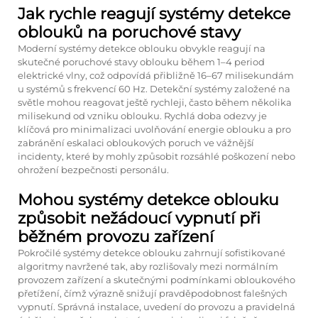
Jak rychle reagují systémy detekce
oblouků na poruchové stavy
Moderní systémy detekce oblouku obvykle reagují na
skutečné poruchové stavy oblouku během 1–4 period
elektrické vlny, což odpovídá přibližně 16–67 milisekundám
u systémů s frekvencí 60 Hz. Detekční systémy založené na
světle mohou reagovat ještě rychleji, často během několika
milisekund od vzniku oblouku. Rychlá doba odezvy je
klíčová pro minimalizaci uvolňování energie oblouku a pro
zabránění eskalaci obloukových poruch ve vážnější
incidenty, které by mohly způsobit rozsáhlé poškození nebo
ohrožení bezpečnosti personálu.
Mohou systémy detekce oblouku
způsobit nežádoucí vypnutí při
běžném provozu zařízení
Pokročilé systémy detekce oblouku zahrnují sofistikované
algoritmy navržené tak, aby rozlišovaly mezi normálním
provozem zařízení a skutečnými podmínkami obloukového
přetížení, čímž výrazně snižují pravděpodobnost falešných
vypnutí. Správná instalace, uvedení do provozu a pravidelná