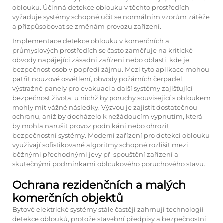
oblouku. Účinná detekce oblouku v těchto prostředích
vyžaduje systémy schopné učit se normálním vzorům zátěže
a přizpůsobovat se změnám provozu zařízení.
Implementace detekce oblouku v komerčních a
průmyslových prostředích se často zaměřuje na kritické
obvody napájející zásadní zařízení nebo oblasti, kde je
bezpečnost osob v popředí zájmu. Mezi tyto aplikace mohou
patřit nouzové osvětlení, obvody požárních čerpadel,
výstražné panely pro evakuaci a další systémy zajišťující
bezpečnost života, u nichž by poruchy související s obloukem
mohly mít vážné následky. Výzvou je zajistit dostatečnou
ochranu, aniž by docházelo k nežádoucím vypnutím, která
by mohla narušit provoz podnikání nebo ohrozit
bezpečnostní systémy. Moderní zařízení pro detekci oblouku
využívají sofistikované algoritmy schopné rozlišit mezi
běžnými přechodnými jevy při spouštění zařízení a
skutečnými podmínkami obloukového poruchového stavu.
Ochrana rezidenčních a malých
komerčních objektů
Bytové elektrické systémy stále častěji zahrnují technologii
detekce oblouků, protože stavební předpisy a bezpečnostní