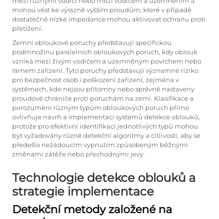
mezi různými vodiči nebo mezi vodičem a uzemněním a
mohou vést ke výrazně vyšším proudům, které v případě
dostatečně nízké impedance mohou aktivovat ochranu proti
přetížení.
Zemní obloukové poruchy představují specifickou
podmnožinu paralelních obloukových poruch, kdy oblouk
vzniká mezi živým vodičem a uzemněným povrchem nebo
rámem zařízení. Tyto poruchy představují významné riziko
pro bezpečnost osob i poškození zařízení, zejména v
systémech, kde nejsou přítomny nebo správně nastaveny
proudové chrániče proti poruchám na zemi. Klasifikace a
porozumění různým typům obloukových poruch přímo
ovlivňuje návrh a implementaci systémů detekce oblouků,
protože pro efektivní identifikaci jednotlivých typů mohou
být vyžadovány různé detekční algoritmy a citlivosti, aby se
předešlo nežádoucím vypnutím způsobeným běžnými
změnami zátěže nebo přechodnými jevy.
Technologie detekce oblouků a
strategie implementace
Detekční metody založené na