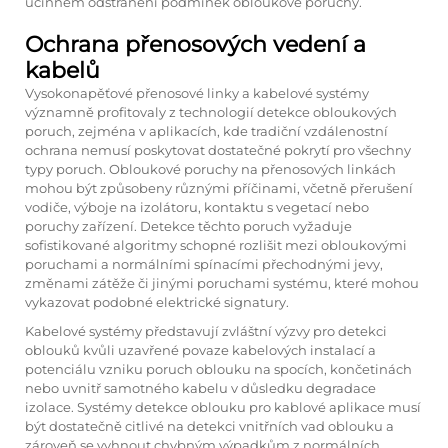
účinném odstranění podmínek obloukové poruchy.
Ochrana přenosových vedení a
kabelů
Vysokonapěťové přenosové linky a kabelové systémy
významně profitovaly z technologií detekce obloukových
poruch, zejména v aplikacích, kde tradiční vzdálenostní
ochrana nemusí poskytovat dostatečné pokrytí pro všechny
typy poruch. Obloukové poruchy na přenosových linkách
mohou být způsobeny různými příčinami, včetně přerušení
vodiče, výboje na izolátoru, kontaktu s vegetací nebo
poruchy zařízení. Detekce těchto poruch vyžaduje
sofistikované algoritmy schopné rozlišit mezi obloukovými
poruchami a normálními spínacími přechodnými jevy,
změnami zátěže či jinými poruchami systému, které mohou
vykazovat podobné elektrické signatury.
Kabelové systémy představují zvláštní výzvy pro detekci
oblouků kvůli uzavřené povaze kabelových instalací a
potenciálu vzniku poruch oblouku na spocích, končetinách
nebo uvnitř samotného kabelu v důsledku degradace
izolace. Systémy detekce oblouku pro kablové aplikace musí
být dostatečně citlivé na detekci vnitřních vad oblouku a
zároveň se vyhnout chybným výpadkům z normálních