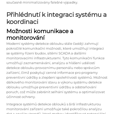
současně minimalizovány falešné výpadky.
Přihlédnutí k integraci systému a
koordinaci
Možnosti komunikace a
monitorování
Moderní systémy detekce oblouku stále častěji zahrnují
pokročilé komunikační možnosti, které umožňují integraci
se systémy řízení budov, sítěmi SCADA a dalšími
monitorovacími infrastrukturami. Tyto komunikační funkce
umožňují zaznamenávání, analýzu a hlášení událostí
detekce oblouku provoznímu personálu nebo správcům
zařízení, čímž poskytují cenné informace pro programy
preventivní údržby a zlepšení spolehlivosti systémů. Možnost
dálkového monitorování stavu a výkonu systému detekce
oblouku umožňuje preventivní údržbu a odstraňování
poruch, což může zabránit selhání systému a optimalizovat
účinnost ochrany.
Integrace systémů detekce oblouků s širší infrastrukturou
monitorování zařízení umožňuje také pokročilou analýzu
dat a analýzu trendů, které mohou identifikovat potenciální