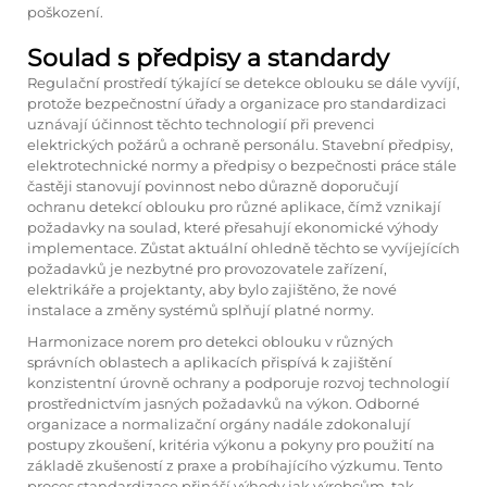
poškození.
Soulad s předpisy a standardy
Regulační prostředí týkající se detekce oblouku se dále vyvíjí,
protože bezpečnostní úřady a organizace pro standardizaci
uznávají účinnost těchto technologií při prevenci
elektrických požárů a ochraně personálu. Stavební předpisy,
elektrotechnické normy a předpisy o bezpečnosti práce stále
častěji stanovují povinnost nebo důrazně doporučují
ochranu detekcí oblouku pro různé aplikace, čímž vznikají
požadavky na soulad, které přesahují ekonomické výhody
implementace. Zůstat aktuální ohledně těchto se vyvíjejících
požadavků je nezbytné pro provozovatele zařízení,
elektrikáře a projektanty, aby bylo zajištěno, že nové
instalace a změny systémů splňují platné normy.
Harmonizace norem pro detekci oblouku v různých
správních oblastech a aplikacích přispívá k zajištění
konzistentní úrovně ochrany a podporuje rozvoj technologií
prostřednictvím jasných požadavků na výkon. Odborné
organizace a normalizační orgány nadále zdokonalují
postupy zkoušení, kritéria výkonu a pokyny pro použití na
základě zkušeností z praxe a probíhajícího výzkumu. Tento
proces standardizace přináší výhody jak výrobcům, tak