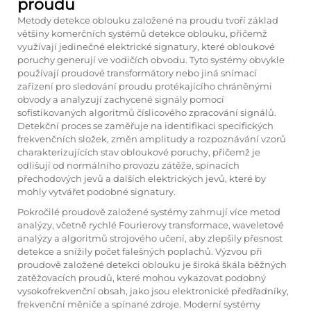
proudu
Metody detekce oblouku založené na proudu tvoří základ
většiny komerčních systémů detekce oblouku, přičemž
využívají jedinečné elektrické signatury, které obloukové
poruchy generují ve vodičích obvodu. Tyto systémy obvykle
používají proudové transformátory nebo jiná snímací
zařízení pro sledování proudu protékajícího chráněnými
obvody a analyzují zachycené signály pomocí
sofistikovaných algoritmů číslicového zpracování signálů.
Detekční proces se zaměřuje na identifikaci specifických
frekvenčních složek, změn amplitudy a rozpoznávání vzorů
charakterizujících stav obloukové poruchy, přičemž je
odlišují od normálního provozu zátěže, spínacích
přechodových jevů a dalších elektrických jevů, které by
mohly vytvářet podobné signatury.
Pokročilé proudově založené systémy zahrnují více metod
analýzy, včetně rychlé Fourierovy transformace, waveletové
analýzy a algoritmů strojového učení, aby zlepšily přesnost
detekce a snížily počet falešných poplachů. Výzvou při
proudově založené detekci oblouku je široká škála běžných
zatěžovacích proudů, které mohou vykazovat podobný
vysokofrekvenční obsah, jako jsou elektronické předřadníky,
frekvenční měniče a spínané zdroje. Moderní systémy