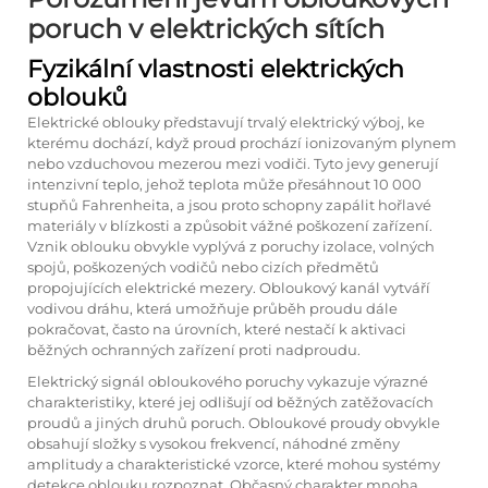
poruch v elektrických sítích
Fyzikální vlastnosti elektrických
oblouků
Elektrické oblouky představují trvalý elektrický výboj, ke
kterému dochází, když proud prochází ionizovaným plynem
nebo vzduchovou mezerou mezi vodiči. Tyto jevy generují
intenzivní teplo, jehož teplota může přesáhnout 10 000
stupňů Fahrenheita, a jsou proto schopny zapálit hořlavé
materiály v blízkosti a způsobit vážné poškození zařízení.
Vznik oblouku obvykle vyplývá z poruchy izolace, volných
spojů, poškozených vodičů nebo cizích předmětů
propojujících elektrické mezery. Obloukový kanál vytváří
vodivou dráhu, která umožňuje průběh proudu dále
pokračovat, často na úrovních, které nestačí k aktivaci
běžných ochranných zařízení proti nadproudu.
Elektrický signál obloukového poruchy vykazuje výrazné
charakteristiky, které jej odlišují od běžných zatěžovacích
proudů a jiných druhů poruch. Obloukové proudy obvykle
obsahují složky s vysokou frekvencí, náhodné změny
amplitudy a charakteristické vzorce, které mohou systémy
detekce oblouku rozpoznat. Občasný charakter mnoha