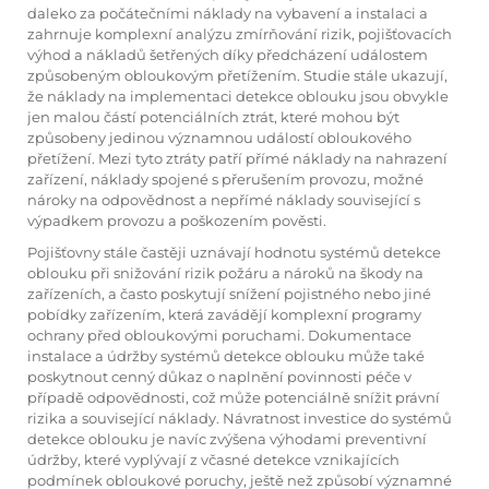
daleko za počátečními náklady na vybavení a instalaci a
zahrnuje komplexní analýzu zmírňování rizik, pojišťovacích
výhod a nákladů šetřených díky předcházení událostem
způsobeným obloukovým přetížením. Studie stále ukazují,
že náklady na implementaci detekce oblouku jsou obvykle
jen malou částí potenciálních ztrát, které mohou být
způsobeny jedinou významnou událostí obloukového
přetížení. Mezi tyto ztráty patří přímé náklady na nahrazení
zařízení, náklady spojené s přerušením provozu, možné
nároky na odpovědnost a nepřímé náklady související s
výpadkem provozu a poškozením pověsti.
Pojišťovny stále častěji uznávají hodnotu systémů detekce
oblouku při snižování rizik požáru a nároků na škody na
zařízeních, a často poskytují snížení pojistného nebo jiné
pobídky zařízením, která zavádějí komplexní programy
ochrany před obloukovými poruchami. Dokumentace
instalace a údržby systémů detekce oblouku může také
poskytnout cenný důkaz o naplnění povinnosti péče v
případě odpovědnosti, což může potenciálně snížit právní
rizika a související náklady. Návratnost investice do systémů
detekce oblouku je navíc zvýšena výhodami preventivní
údržby, které vyplývají z včasné detekce vznikajících
podmínek obloukové poruchy, ještě než způsobí významné