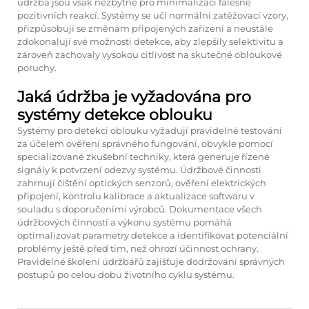
údržba jsou však nezbytné pro minimalizaci falešně
pozitivních reakcí. Systémy se učí normální zatěžovací vzory,
přizpůsobují se změnám připojených zařízení a neustále
zdokonalují své možnosti detekce, aby zlepšily selektivitu a
zároveň zachovaly vysokou citlivost na skutečné obloukové
poruchy.
Jaká údržba je vyžadována pro
systémy detekce oblouku
Systémy pro detekci oblouku vyžadují pravidelné testování
za účelem ověření správného fungování, obvykle pomocí
specializované zkušební techniky, která generuje řízené
signály k potvrzení odezvy systému. Údržbové činnosti
zahrnují čištění optických senzorů, ověření elektrických
připojení, kontrolu kalibrace a aktualizace softwaru v
souladu s doporučeními výrobců. Dokumentace všech
údržbových činností a výkonu systému pomáhá
optimalizovat parametry detekce a identifikovat potenciální
problémy ještě před tím, než ohrozí účinnost ochrany.
Pravidelné školení údržbářů zajišťuje dodržování správných
postupů po celou dobu životního cyklu systému.