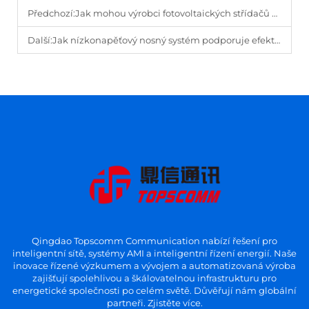
Předchozí:
Jak mohou výrobci fotovoltaických střídačů pomoci naplňovat cíle obnovitelné energie?
Další:
Jak nízkonapěťový nosný systém podporuje efektivní správu energie?
Qingdao Topscomm Communication nabízí řešení pro
inteligentní sítě, systémy AMI a inteligentní řízení energií. Naše
inovace řízené výzkumem a vývojem a automatizovaná výroba
zajišťují spolehlivou a škálovatelnou infrastrukturu pro
energetické společnosti po celém světě. Důvěřují nám globální
partneři. Zjistěte více.