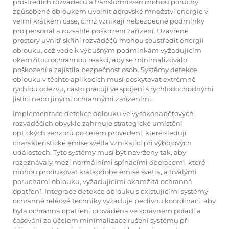
prostředích rozváděčů a transformoven mohou poruchy
způsobené obloukem uvolnit obrovské množství energie v
velmi krátkém čase, čímž vznikají nebezpečné podmínky
pro personál a rozsáhlé poškození zařízení. Uzavřené
prostory uvnitř skříní rozváděčů mohou soustředit energii
oblouku, což vede k výbušným podmínkám vyžadujícím
okamžitou ochrannou reakci, aby se minimalizovalo
poškození a zajistila bezpečnost osob. Systémy detekce
oblouku v těchto aplikacích musí poskytovat extrémně
rychlou odezvu, často pracují ve spojení s rychlodochodnými
jističi nebo jinými ochrannými zařízeními.
Implementace detekce oblouku ve vysokonapěťových
rozváděčích obvykle zahrnuje strategické umístění
optických senzorů po celém provedení, které sledují
charakteristické emise světla vznikající při výbojových
událostech. Tyto systémy musí být navrženy tak, aby
rozeznávaly mezi normálními spínacími operacemi, které
mohou produkovat krátkodobé emise světla, a trvalými
poruchami oblouku, vyžadujícími okamžitá ochranná
opatření. Integrace detekce oblouku s existujícími systémy
ochranné reléové techniky vyžaduje pečlivou koordinaci, aby
byla ochranná opatření prováděna ve správném pořadí a
časování za účelem minimalizace rušení systému při