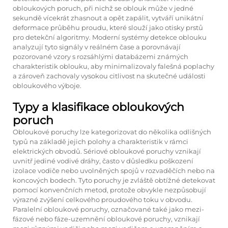
obloukových poruch, při nichž se oblouk může v jedné
sekundě vícekrát zhasnout a opět zapálit, vytváří unikátní
deformace průběhu proudu, které slouží jako otisky prstů
pro detekční algoritmy. Moderní systémy detekce oblouku
analyzují tyto signály v reálném čase a porovnávají
pozorované vzory s rozsáhlými databázemi známých
charakteristik oblouku, aby minimalizovaly falešná poplachy
a zároveň zachovaly vysokou citlivost na skutečné události
obloukového výboje.
Typy a klasifikace obloukových
poruch
Obloukové poruchy lze kategorizovat do několika odlišných
typů na základě jejich polohy a charakteristik v rámci
elektrických obvodů. Sériové obloukové poruchy vznikají
uvnitř jediné vodivé dráhy, často v důsledku poškození
izolace vodiče nebo uvolněných spojů v rozvaděčích nebo na
koncových bodech. Tyto poruchy je zvláště obtížné detekovat
pomocí konvenčních metod, protože obvykle nezpůsobují
výrazné zvýšení celkového proudového toku v obvodu.
Paralelní obloukové poruchy, označované také jako mezi-
fázové nebo fáze-uzemnění obloukové poruchy, vznikají