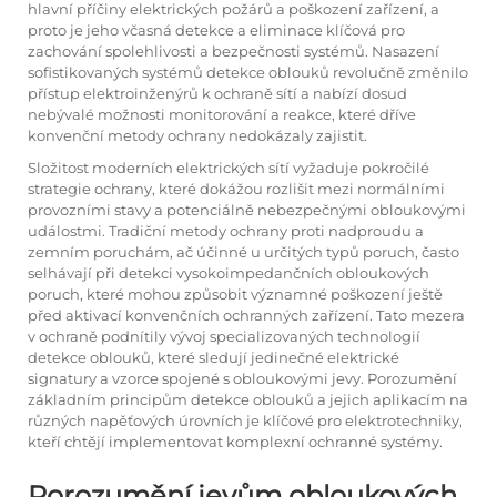
hlavní příčiny elektrických požárů a poškození zařízení, a
proto je jeho včasná detekce a eliminace klíčová pro
zachování spolehlivosti a bezpečnosti systémů. Nasazení
sofistikovaných systémů detekce oblouků revolučně změnilo
přístup elektroinženýrů k ochraně sítí a nabízí dosud
nebývalé možnosti monitorování a reakce, které dříve
konvenční metody ochrany nedokázaly zajistit.
Složitost moderních elektrických sítí vyžaduje pokročilé
strategie ochrany, které dokážou rozlišit mezi normálními
provozními stavy a potenciálně nebezpečnými obloukovými
událostmi. Tradiční metody ochrany proti nadproudu a
zemním poruchám, ač účinné u určitých typů poruch, často
selhávají při detekci vysokoimpedančních obloukových
poruch, které mohou způsobit významné poškození ještě
před aktivací konvenčních ochranných zařízení. Tato mezera
v ochraně podnítily vývoj specializovaných technologií
detekce oblouků, které sledují jedinečné elektrické
signatury a vzorce spojené s obloukovými jevy. Porozumění
základním principům detekce oblouků a jejich aplikacím na
různých napěťových úrovních je klíčové pro elektrotechniky,
kteří chtějí implementovat komplexní ochranné systémy.
Porozumění jevům obloukových