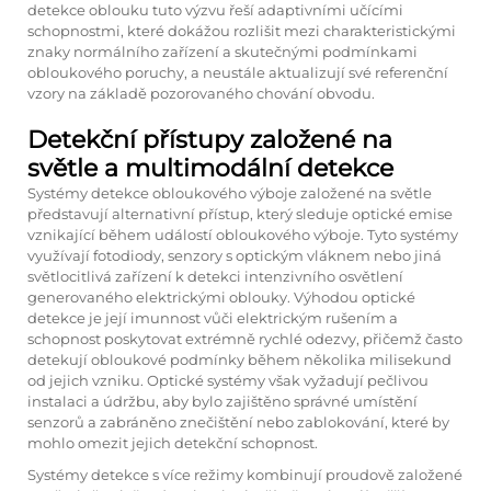
detekce oblouku tuto výzvu řeší adaptivními učícími
schopnostmi, které dokážou rozlišit mezi charakteristickými
znaky normálního zařízení a skutečnými podmínkami
obloukového poruchy, a neustále aktualizují své referenční
vzory na základě pozorovaného chování obvodu.
Detekční přístupy založené na
světle a multimodální detekce
Systémy detekce obloukového výboje založené na světle
představují alternativní přístup, který sleduje optické emise
vznikající během událostí obloukového výboje. Tyto systémy
využívají fotodiody, senzory s optickým vláknem nebo jiná
světlocitlivá zařízení k detekci intenzivního osvětlení
generovaného elektrickými oblouky. Výhodou optické
detekce je její imunnost vůči elektrickým rušením a
schopnost poskytovat extrémně rychlé odezvy, přičemž často
detekují obloukové podmínky během několika milisekund
od jejich vzniku. Optické systémy však vyžadují pečlivou
instalaci a údržbu, aby bylo zajištěno správné umístění
senzorů a zabráněno znečištění nebo zablokování, které by
mohlo omezit jejich detekční schopnost.
Systémy detekce s více režimy kombinují proudově založené