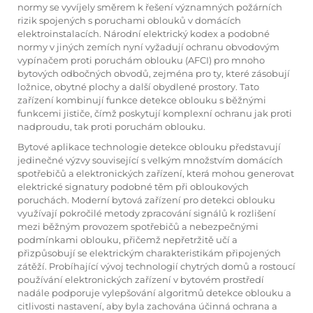
normy se vyvíjely směrem k řešení významných požárních
rizik spojených s poruchami oblouků v domácích
elektroinstalacích. Národní elektrický kodex a podobné
normy v jiných zemích nyní vyžadují ochranu obvodovým
vypínačem proti poruchám oblouku (AFCI) pro mnoho
bytových odbočných obvodů, zejména pro ty, které zásobují
ložnice, obytné plochy a další obydlené prostory. Tato
zařízení kombinují funkce detekce oblouku s běžnými
funkcemi jističe, čímž poskytují komplexní ochranu jak proti
nadproudu, tak proti poruchám oblouku.
Bytové aplikace technologie detekce oblouku představují
jedinečné výzvy související s velkým množstvím domácích
spotřebičů a elektronických zařízení, která mohou generovat
elektrické signatury podobné těm při obloukových
poruchách. Moderní bytová zařízení pro detekci oblouku
využívají pokročilé metody zpracování signálů k rozlišení
mezi běžným provozem spotřebičů a nebezpečnými
podmínkami oblouku, přičemž nepřetržitě učí a
přizpůsobují se elektrickým charakteristikám připojených
zátěží. Probíhající vývoj technologií chytrých domů a rostoucí
používání elektronických zařízení v bytovém prostředí
nadále podporuje vylepšování algoritmů detekce oblouku a
citlivosti nastavení, aby byla zachována účinná ochrana a