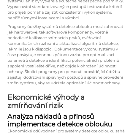
systému, aniž by vytvářela skutečné nebezpečné podmínky.
Vypracování standardizovaných postupů testování a kritérií
pro přijetí pomáhá zajistit konzistentní výkon systémů
napříč různými instalacemi a výrobci.
Programy údržby systémů detekce oblouku musí zahrnovat
jak hardwarové, tak softwarové komponenty, včetně
periodické kalibrace snímacích prvků, ověřování
komunikačních rozhraní a aktualizací algoritmů detekce,
jakmile jsou k dispozici. Dokumentace výkonu systému v
čase poskytuje cennou zpětnou vazbu pro optimalizaci
parametrů detekce a identifikaci potenciálních problémů
s spolehlivostí ještě dříve, než dojde k ohrožení účinnosti
ochrany. Školicí programy pro personál provádějící údržbu
zajišťují dodržování správných postupů a správné provedení
změn systému, aby se udržela optimální účinnost ochrany.
Ekonomické výhody a
zmírňování rizik
Analýza nákladů a přínosů
implementace detekce oblouku
Ekonomické odůvodnění pro systémy detekce oblouku sahá