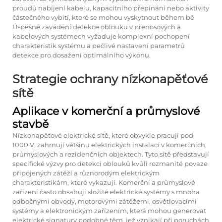
proudů nabíjení kabelu, kapacitního přepínání nebo aktivity
částečného vybití, které se mohou vyskytnout během bě
Úspěšné zavádění detekce oblouku v přenosových a
kabelových systémech vyžaduje komplexní pochopení
charakteristik systému a pečlivé nastavení parametrů
detekce pro dosažení optimálního výkonu.
Strategie ochrany nízkonapěťové
sítě
Aplikace v komerční a průmyslové
stavbě
Nízkonapěťové elektrické sítě, které obvykle pracují pod
1000 V, zahrnují většinu elektrických instalací v komerčních,
průmyslových a rezidenčních objektech. Tyto sítě představují
specifické výzvy pro detekci oblouků kvůli rozmanité povaze
připojených zátěží a různorodým elektrickým
charakteristikám, které vykazují. Komerční a průmyslové
zařízení často obsahují složité elektrické systémy s mnoha
odbočnými obvody, motorovými zátěžemi, osvětlovacími
systémy a elektronickým zařízením, která mohou generovat
elektrické signatury podobné těm, jež vznikají při poruchách