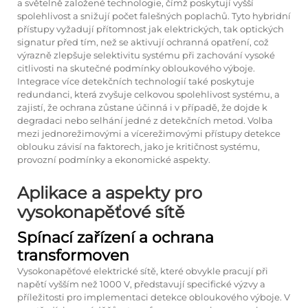
a světelně založené technologie, čímž poskytují vyšší
spolehlivost a snižují počet falešných poplachů. Tyto hybridní
přístupy vyžadují přítomnost jak elektrických, tak optických
signatur před tím, než se aktivují ochranná opatření, což
výrazně zlepšuje selektivitu systému při zachování vysoké
citlivosti na skutečné podmínky obloukového výboje.
Integrace více detekčních technologií také poskytuje
redundanci, která zvyšuje celkovou spolehlivost systému, a
zajistí, že ochrana zůstane účinná i v případě, že dojde k
degradaci nebo selhání jedné z detekčních metod. Volba
mezi jednorežimovými a vícerežimovými přístupy detekce
oblouku závisí na faktorech, jako je kritičnost systému,
provozní podmínky a ekonomické aspekty.
Aplikace a aspekty pro
vysokonapěťové sítě
Spínací zařízení a ochrana
transformoven
Vysokonapěťové elektrické sítě, které obvykle pracují při
napětí vyšším než 1000 V, představují specifické výzvy a
příležitosti pro implementaci detekce obloukového výboje. V