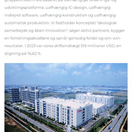
udviklingsplatforme, uafhængig IC-design, uafhængig
indlejret software, uafhængig konstruktion og uafhængig
automatisk produktion. Vi fastholder konceptet "økologisk
samarbejde og åben innovation", søger aktivt partnere, bygger
en forretningsøkosfære og opnår gensidig fordel og win-win-
resultater. I 2023 var vores driftsindtægt 519 millioner USD, en
stigning på 16,62 %.