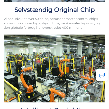
Selvstændig Original Chip
Vi har udviklet over 50 chips, herunder master control chips,
kommunikationschips, strømchips, væskemålechips osv., og
den globale forbrug har overskredet 400 millioner.