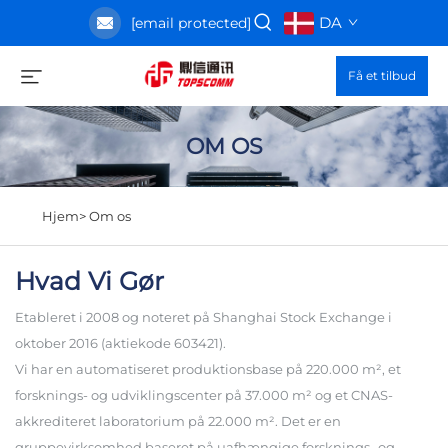
DA
[email protected]
Få et tilbud
OM OS
Hjem>
Om os
Hvad Vi Gør
Etableret i 2008 og noteret på Shanghai Stock Exchange i
oktober 2016 (aktiekode 603421).
Vi har en automatiseret produktionsbase på 220.000 m², et
forsknings- og udviklingscenter på 37.000 m² og et CNAS-
akkrediteret laboratorium på 22.000 m². Det er en
gruppevirksomhed baseret på uafhængige forsknings- og