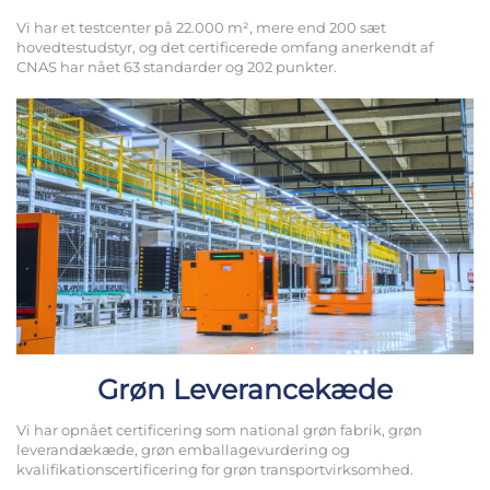
Vi har et testcenter på 22.000 m², mere end 200 sæt
hovedtestudstyr, og det certificerede omfang anerkendt af
CNAS har nået 63 standarder og 202 punkter.
Grøn Leverancekæde
Vi har opnået certificering som national grøn fabrik, grøn
leverandækæde, grøn emballagevurdering og
kvalifikationscertificering for grøn transportvirksomhed.