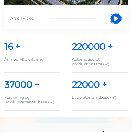
Afspil video
16
+
220000
+
År med F&U erfaring
Automatiseret
produktionssite (㎡)
37000
+
22000
+
Forskning og
Laboratoriumsbase (㎡)
udviklingscenter base (㎡)