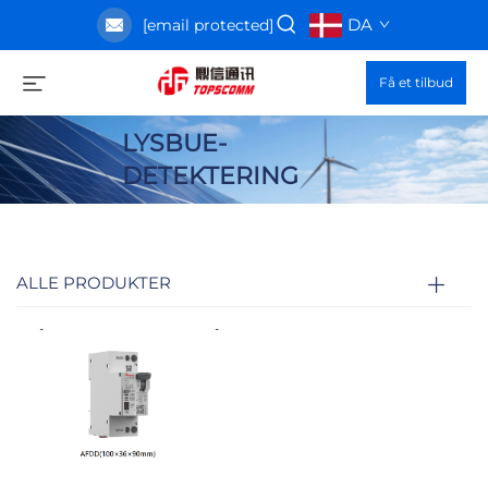
DA
[email protected]
Få et tilbud
LYSBUE-
DETEKTERING
ALLE PRODUKTER