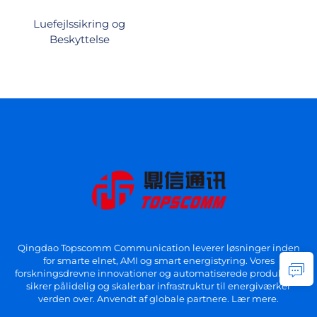
Luefejlssikring og
Beskyttelse
Qingdao Topscomm Communication leverer løsninger inden
for smarte elnet, AMI og smart energistyring. Vores
forskningsdrevne innovationer og automatiserede produktion
sikrer pålidelig og skalerbar infrastruktur til energiværker
verden over. Anvendt af globale partnere. Lær mere.