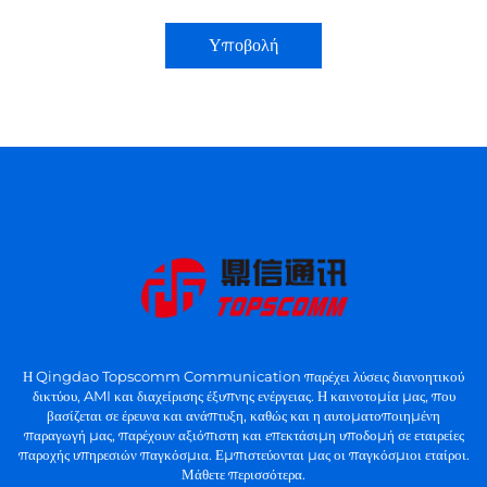
Υποβολή
Η Qingdao Topscomm Communication παρέχει λύσεις διανοητικού
δικτύου, AMI και διαχείρισης έξυπνης ενέργειας. Η καινοτομία μας, που
βασίζεται σε έρευνα και ανάπτυξη, καθώς και η αυτοματοποιημένη
παραγωγή μας, παρέχουν αξιόπιστη και επεκτάσιμη υποδομή σε εταιρείες
παροχής υπηρεσιών παγκόσμια. Εμπιστεύονται μας οι παγκόσμιοι εταίροι.
Μάθετε περισσότερα.