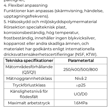
4. Flexibel anpassning
Funktioner kan anpassas (skärmvisning, händelse,
upptagningsfrekvens).
5. Hälsoskydd och miljöskyddspolymermaterial
Rörsektion specialteknisk plast,
korrosionsbeständig, hög temperatur,
frostbeständig, innehåller ingen blykvicksilver,
kopparrost eller andra skadliga ämnen, och
materialet har godkänts enligt internationella
dricksvattensäkerhetscertifieringar (NSF, KTW).
Tekniska specifikationer
Parametertal
Mätområdesförhållande
250/400/500/800
(Q3/Q1)
Mätnoggrannhetsklass
Nivå 2
Tryckförlustklass
△p25
Känslighetsnivå för
UO/D0
flödesfält
Maximalt arbetstryck
1.6MPa