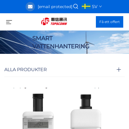
SV
[email protected]
Få ett offert
SMART
VATTENHANTERING
ALLA PRODUKTER