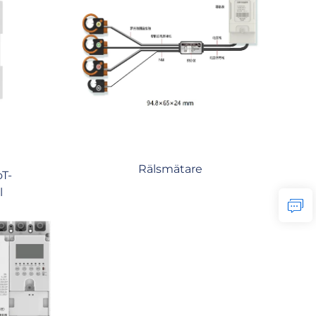
Rälsmätare
T-
l