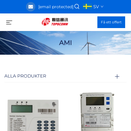
SV
[email protected]
Få ett offert
AMI
ALLA PRODUKTER