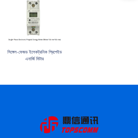
সিঙ্গেল-ফেজড ইলেকট্রনিক প্রিপেইড
এনার্জি মিটার