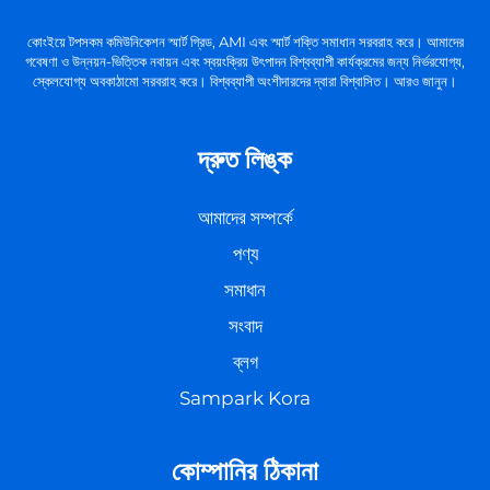
কোংইয়ে টপসকম কমিউনিকেশন স্মার্ট গ্রিড, AMI এবং স্মার্ট শক্তি সমাধান সরবরাহ করে। আমাদের
গবেষণা ও উন্নয়ন-ভিত্তিক নবায়ন এবং স্বয়ংক্রিয় উৎপাদন বিশ্বব্যাপী কার্যক্রমের জন্য নির্ভরযোগ্য,
স্কেলযোগ্য অবকাঠামো সরবরাহ করে। বিশ্বব্যাপী অংশীদারদের দ্বারা বিশ্বাসিত। আরও জানুন।
দ্রুত লিঙ্ক
আমাদের সম্পর্কে
পণ্য
সমাধান
সংবাদ
ব্লগ
Sampark Kora
কোম্পানির ঠিকানা