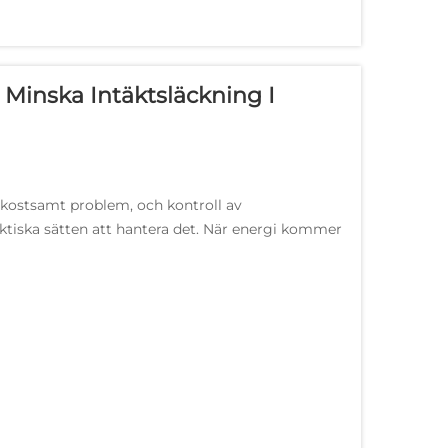
 Minska Intäktsläckning I
h kostsamt problem, och kontroll av
raktiska sätten att hantera det. När energi kommer
lutpunkterna i sin helhet...