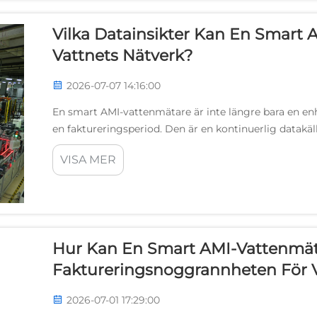
Vilka Datainsikter Kan En Smart
Vattnets Nätverk?
2026-07-07 14:16:00
En smart AMI-vattenmätare är inte längre bara en enh
en faktureringsperiod. Den är en kontinuerlig datakäl
genererar strukturerad, tidsstämplad information so
VISA MER
Hur Kan En Smart AMI-Vattenmät
Faktureringsnoggrannheten För V
2026-07-01 17:29:00