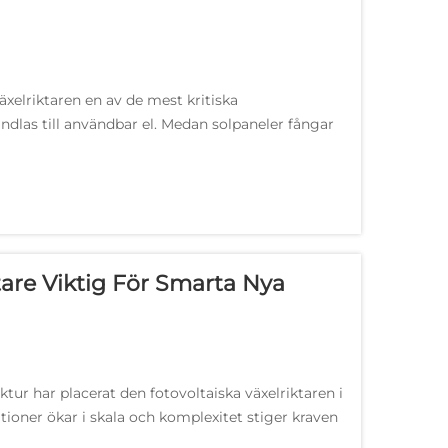
xelriktaren en av de mest kritiska
dlas till användbar el. Medan solpaneler fångar
som omvandlar denna likström till växelström för
tare Viktig För Smarta Nya
ur har placerat den fotovoltaiska växelriktaren i
tioner ökar i skala och komplexitet stiger kraven
nik...