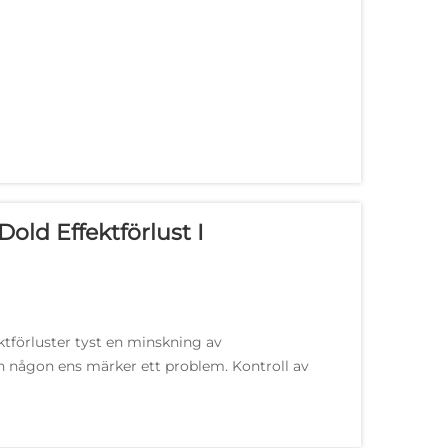
Dold Effektförlust I
ktförluster tyst en minskning av
an någon ens märker ett problem. Kontroll av
jälper ingenjörer och anläggningschefer att