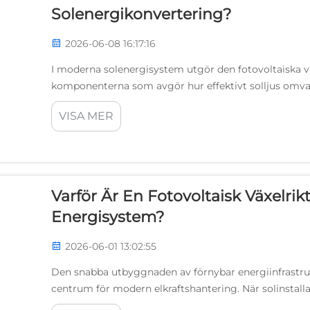
Solenergikonvertering?
2026-06-08 16:17:16
I moderna solenergisystem utgör den fotovoltaiska vä
komponenterna som avgör hur effektivt solljus omvan
fotoner och genererar likström är det växelriktaren 
VISA MER
användning i elnätet eller lokala applikationer...
Varför Är En Fotovoltaisk Växelrik
Energisystem?
2026-06-01 13:02:55
Den snabba utbyggnaden av förnybar energiinfrastrukt
centrum för modern elkraftshantering. När solinstalla
på intelligent, anpassningsbar energikonverteringstek