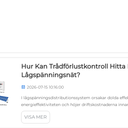
Hur Kan Trådförlustkontroll Hitta 
Lågspänningsnät?
2026-07-15 10:16:00
I lågspänningsdistributionssystem orsakar dolda effe
energieffektiviteten och höjer driftskostnaderna inn
ledningsförluster är den systematiska metoden som h
VISA MER
upptäcka...