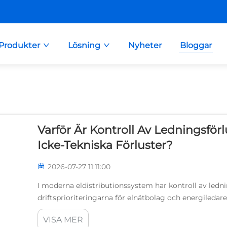
Produkter
Lösning
Nyheter
Bloggar
Varför Är Kontroll Av Ledningsförl
Icke-Tekniska Förluster?
2026-07-27 11:11:00
I moderna eldistributionssystem har kontroll av lednin
driftsprioriteringarna för elnätbolag och energiledare
försvinner från ett nät utan att orsakas av fysiska...
VISA MER