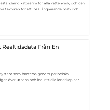
estandaindikatorerna för alla vattenverk, och den
va tekniken för att lösa långvarande mät- och
 Realtidsdata Från En
ka system som hanteras genom periodiska
dgas över urbana och industriella landskap har
igens ökat kraftigt...