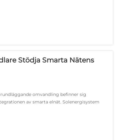
dlare Stödja Smarta Nätens
rundläggande omvandling befinner sig
ntegrationen av smarta elnät. Solenergisystem
ergikällor — de...