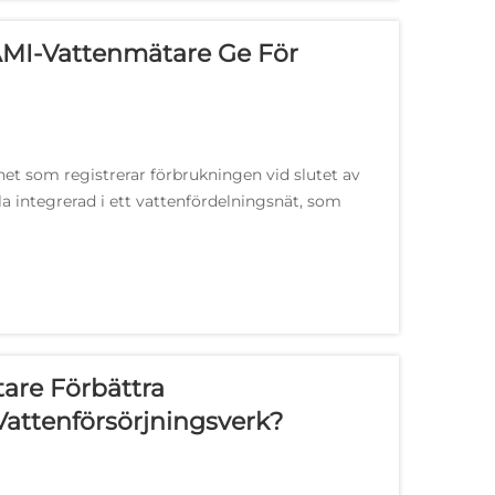
 AMI-Vattenmätare Ge För
et som registrerar förbrukningen vid slutet av
la integrerad i ett vattenfördelningsnät, som
m vattenverksoperatörer kan använda...
are Förbättra
attenförsörjningsverk?