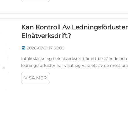
Kan Kontroll Av Ledningsförluster
Elnätverksdrift?
2026-07-21 17:56:00
Intäktsläckning i elnätverksdrift är ett bestående oc
ledningsförluster har visat sig vara ett av de mest p
in i ett distributionsnät men inte når de fakturerbara s
VISA MER