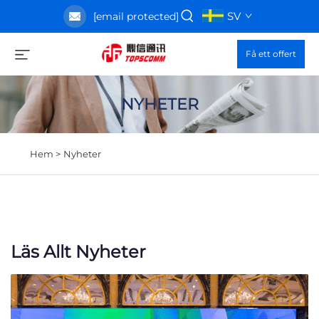
SV
[email protected]
Få ett offert
NYHETER
Hem >
Nyheter
Läs Allt Nyheter