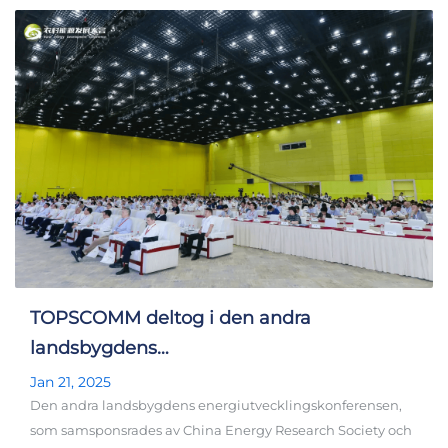
TOPSCOMM deltog i den andra
landsbygdens
energiutvecklingskonferensen
Jan 21, 2025
Den andra landsbygdens energiutvecklingskonferensen,
som samsponsrades av China Energy Research Society och