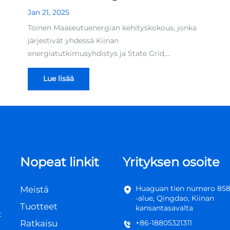
kehityskokoukseen
Jan 21, 2025
Toinen Maaseutuenergian kehityskokous, jonka
järjestivät yhdessä Kiinan
energiatutkimusyhdistys ja State Grid,
järjestettiin Zhengzoun kansainvälisessä
Lue lisää
messukeskuksessa 16.–18. kesäkuuta aiheena
”Vihreä kestävyys, maaseudun elpymis...
Nopeat linkit
Yrityksen osoite
Huaguan tien numero 858,
Meistä
-alue, Qingdao, Kiinan
Tuotteet
kansantasavalta
t
Ratkaisu
+86-18805321311