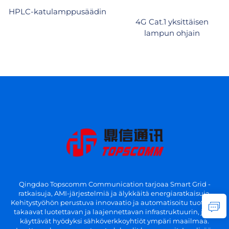
HPLC-katulamppusäädin
4G Cat.1 yksittäisen
lampun ohjain
Qingdao Topscomm Communication tarjoaa Smart Grid -
ratkaisuja, AMI-järjestelmiä ja älykkäitä energiaratkaisuja.
Kehitystyöhön perustuva innovaatio ja automatisoitu tuotanto
takaavat luotettavan ja laajennettavan infrastruktuurin, joita
käyttävät hyödyksi sähköverkkoyhtiöt ympäri maailmaa.