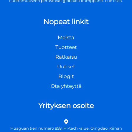
Luottamukseen perustuvat globaalit kumppanit. Lue lisää.
Nopeat linkit
Meistä
Tuotteet
Ratkaisu
Uutiset
Blogit
Ota yhteyttä
Yrityksen osoite
Huaguan tien numero 858, Hi-tech -alue, Qingdao, Kiinan