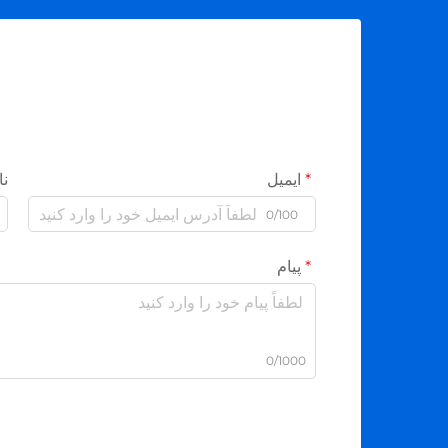
ایمیل
نا
0/100
پیام
0/1000