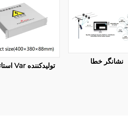
نشانگر خطا
تولیدکننده Var استاتیکی