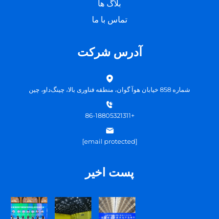
بلاگ ها
تماس با ما
آدرس شرکت
شماره 858 خیابان هوآ گوان، منطقه فناوری بالا، چینگ‌داو، چین
+86-18805321311
[email protected]
پست اخیر