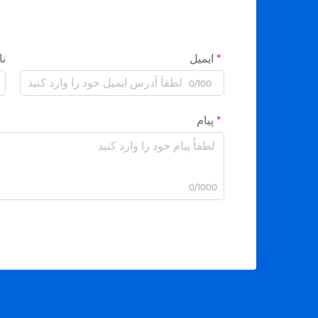
ایمیل
نا
0/100
پیام
0/1000