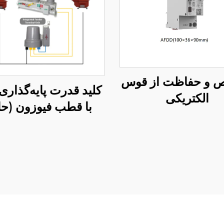
 و حفاظت از قوس
کلید قدرت پایه‌گذار
الکتریکی
با قطب فیوزون (ح
دیاگرام حامل)