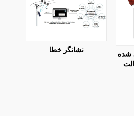
نشانگر خطا
ی شده
الت