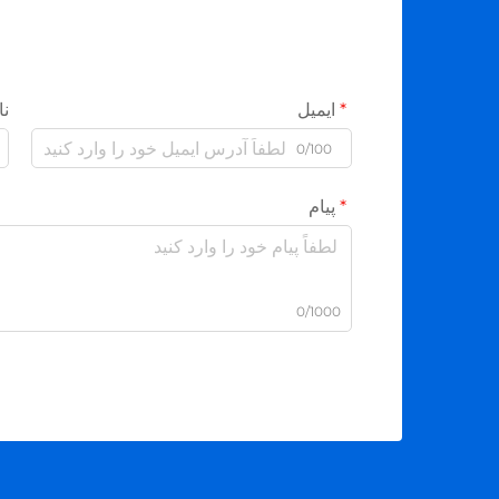
ایمیل
نا
0/100
پیام
0/1000