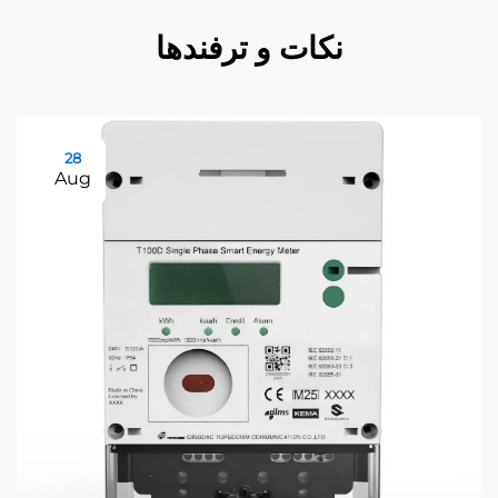
نکات و ترفندها
28
Aug