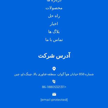
محصولات
راه حل
اخبار
بلاگ ها
تماس با ما
آدرس شرکت
شماره 858 خیابان هوآ گوان، منطقه فناوری بالا، چینگ‌داو، چین
+86-18805321311
[email protected]