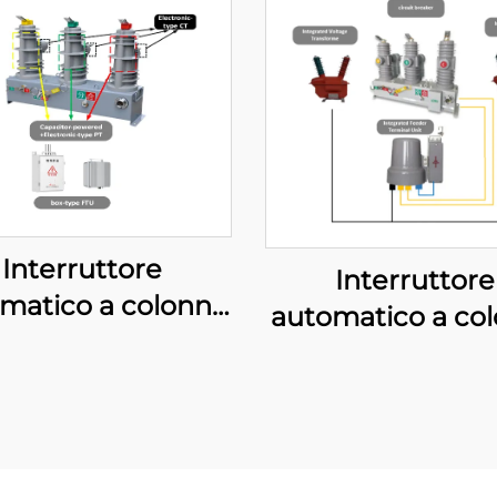
Interruttore
Interruttore
matico a colonna
automatico a co
bile (Alimentato a
fusibile (Modal
ondensatore)
diagramma port