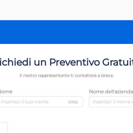
adattamento delle reti elettriche
vanno ben oltre...
ichiedi un Preventivo Gratui
Il nostro rappresentante ti contatterà a breve.
Nome
Nome dell'azienda
0/100