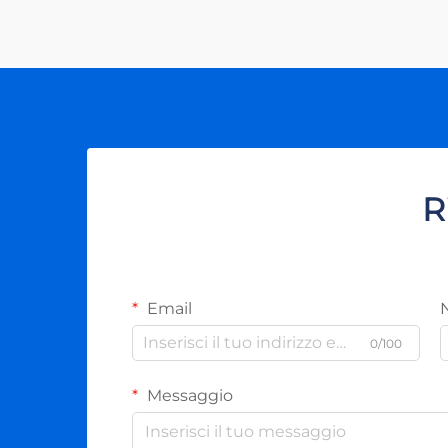
infrastrutturali più significativi...
R
Email
0/100
Messaggio