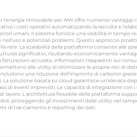
r l'energia rinnovabile per AMI offre numerosi vantaggi c
cativo i costi operativi automatizzando la raccolta e l'elab
errori umani. Il sistema fornisce una visibilità in tempo 
ell'uso e potenziali problemi. Questo approccio proattiv
della rete. La scalabilità della piattaforma consente alle
utturali significativi, risultando economicamente vantaggi
a fatturazioni accurate, informazioni trasparenti sui cons
rmettono alle utility di ottimizzare le proprie reti di di
i includono una riduzione dell'impronta di carbonio grazie
La soluzione basata su cloud garantisce un'elevata disponi
i eventi imprevisti. Le capacità di integrazione con i si
di lavoro. L'architettura flessibile della piattaforma supp
i, proteggendo gli investimenti delle utility nel tempo. In
te di tracciamento e reporting dei dati.