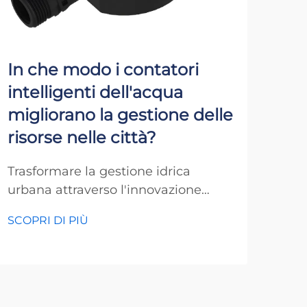
In che modo i contatori
Per
intelligenti dell'acqua
int
migliorano la gestione delle
fo
risorse nelle città?
l'i
int
Trasformare la gestione idrica
urbana attraverso l'innovazione
L'ev
digitale La gestione dell'acqua nelle
ener
SCOPRI DI PIÙ
aree urbane affronta sfide senza
cont
SCOP
precedenti nell'era moderna. Con la
del
crescita delle città e i cambiamenti
viv
nei modelli climatici, la necessità di
rivo
una gestione efficiente delle risorse
dei 