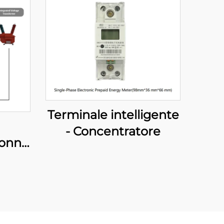
Terminale intelligente
- Concentratore
lonna
ità
ante)