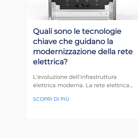
Quali sono le tecnologie
chiave che guidano la
modernizzazione della rete
elettrica?
L'evoluzione dell'infrastruttura
elettrica moderna. La rete elettrica
tradizionale, un capolavoro
SCOPRI DI PIÙ
dell'ingegneria del XX secolo, sta
subendo un notevole
trasformamento. La
modernizzazione della rete elettrica
rappresenta uno degli sviluppi