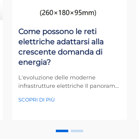
Come possono le reti
elettriche adattarsi alla
crescente domanda di
energia?
L'evoluzione delle moderne
infrastrutture elettriche Il panorama
elettrico sta subendo una
SCOPRI DI PIÙ
trasformazione significativa, poiché
le reti elettriche si confrontano con
sfide senza precedenti nel
soddisfare la crescente domanda di
energia. Le esigenze odierne di