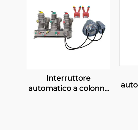
Interruttore
auto
automatico a colonna
fusi
fusibile (Tipo
c
standard)