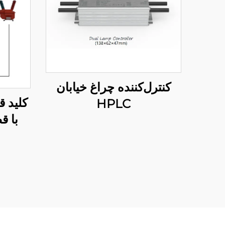
کنترل‌کننده چراغ خیابان
کلید ق
HPLC
با ق