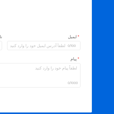
ایمیل
نا
0/100
پیام
0/1000