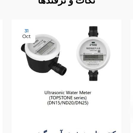
نکات و ترفندها
31
Oct