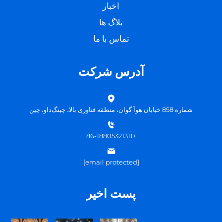
اخبار
بلاگ ها
تماس با ما
آدرس شرکت
شماره 858 خیابان هوآ گوان، منطقه فناوری بالا، چینگ‌داو، چین
+86-18805321311
[email protected]
پست اخیر