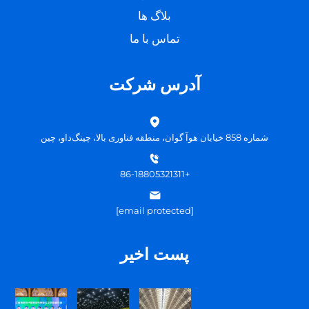
بلاگ ها
تماس با ما
آدرس شرکت
شماره 858 خیابان هوآ گوان، منطقه فناوری بالا، چینگ‌داو، چین
+86-18805321311
[email protected]
پست اخیر