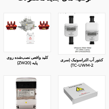
کلید واقعی نصب‌شده روی
کنتور آب التراسونیک (سری
پایه (ZW20)
TC-UWM-2)