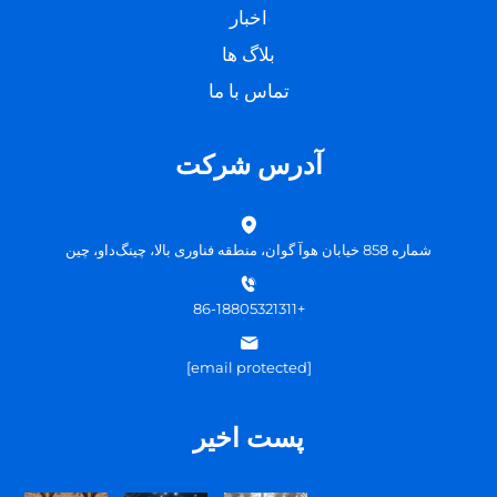
اخبار
بلاگ ها
تماس با ما
آدرس شرکت
شماره 858 خیابان هوآ گوان، منطقه فناوری بالا، چینگ‌داو، چین
+86-18805321311
[email protected]
پست اخیر