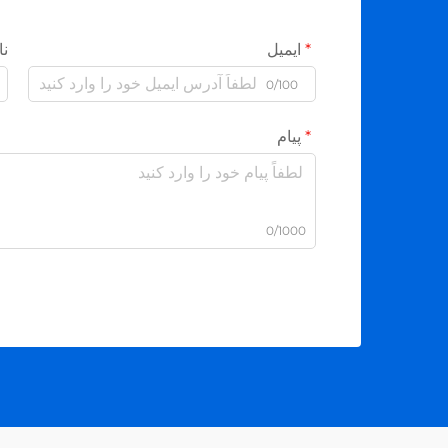
ایمیل
نا
0/100
پیام
0/1000