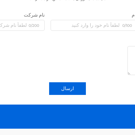
م
نام شرکت
0/200
0/100
ارسال