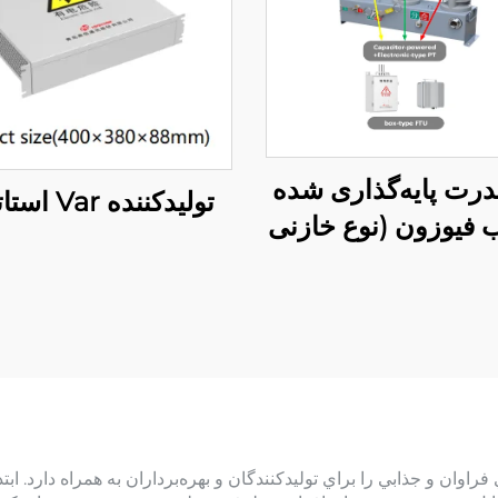
درت پایه‌گذاری شده
تولیدکننده Var استاتیکی
 فیوزون (نوع خازنی
محرک)