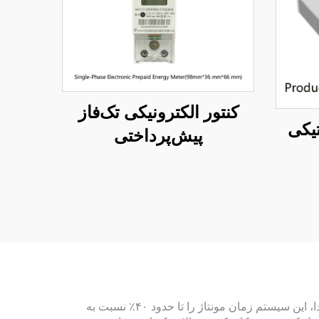
کنتور الکترونیکی تک‌فاز
پیش‌پرداختی
اجراي توليد هوشمند ماژوله در مونتاژ توربين بادی مزاياي فراوان و جذابي را براي توليدكنندگان و بهره‌برداران به همراه دارد. ابتدا، اين سيستم زمان مونتاژ را تا حدود ۴۰٪ نسبت به