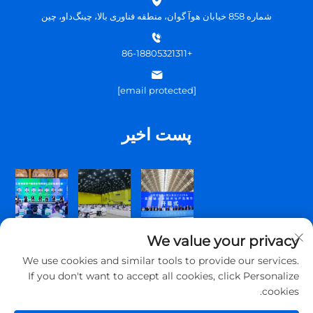
شماره 858 خیابان هوآ گوان، منطقه فناوری بالا، چینگ‌داو، چین
+86-18805321311
[email protected]
پست اخیر
We value your privacy
We use cookies and similar tools to provide our services.
If you don't want to accept all cookies, click Personalize
cookies.
حق تألیف © 2025 شرکت تونگ‌شین ارتباطات چینگ‌داؤ، محدوده تمامی حقوق